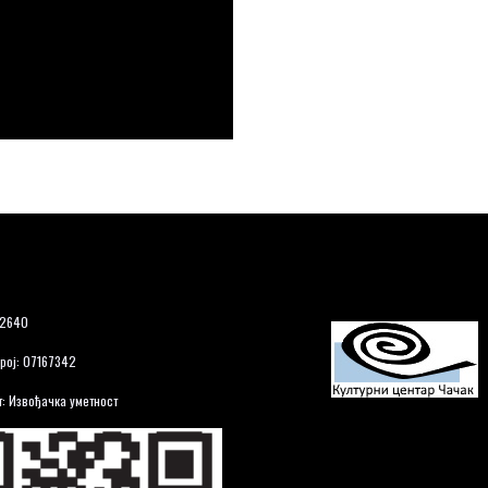
12640
рој: 07167342
: Извођачка уметност