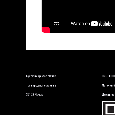
Културни центар Чачак
ПИБ: 1011
Трг народног устанка 2
Матични б
32102 Чачак
Делатност