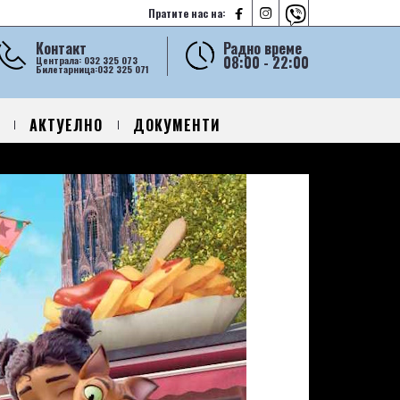



Пратите нас на:
Контакт
Радно време
08:00 - 22:00
Централа: 032 325 073
Билетарница:032 325 071
АКТУЕЛНО
ДОКУМЕНТИ