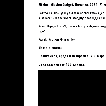
Elfkins: Mission Gadget, Немачка, 2024, 7
Патуљица Елфи, увек у потрази за авантурама, једн
због чега ће их прогањати опседнута полицајка Ла
Улоге: Марија Стокић, Никола Тодоровић, Алекса
Вујић
Режија: Уте фон Минкоу-Пол
Место и време:
Велика сала, среда и четвртак 5. и 6. март 
Цена улазнице је 400 динара.