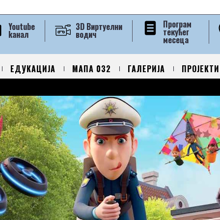
Програм
Youtube
3D Виртуелни
текућег
kанал
водич
месеца
ЕДУКАЦИЈА
МАПА 032
ГАЛЕРИЈА
ПРОЈЕКТИ