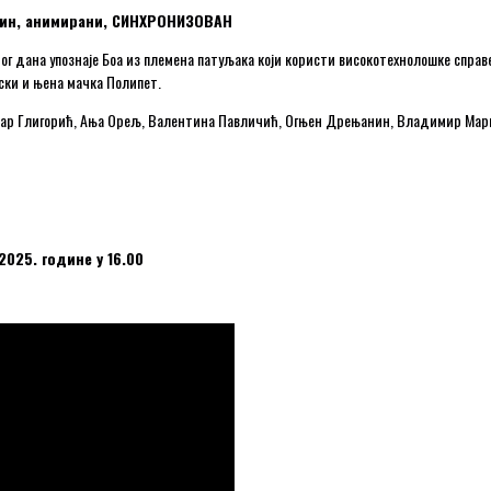
7 мин, анимирани, СИНХРОНИЗОВАН
ог дана упознаје Боа из племена патуљака који користи високотехнолошке справе
нски и њена мачка Полипет.
ндар Глигорић, Ања Орељ, Валентина Павличић, Огњен Дрењанин, Владимир Мар
2025. године у 16.00