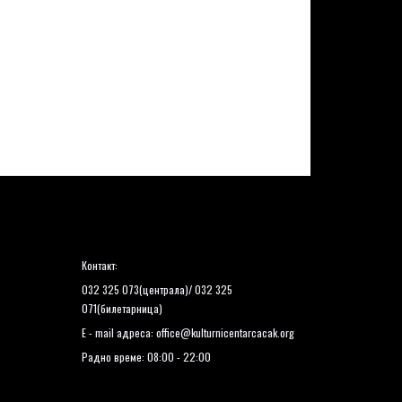
Контакт:
032 325 073(централа)/ 032 325
071(билетарница)
E - mail адреса:
office@kulturnicentarcacak.org
Радно време: 08:00 - 22:00