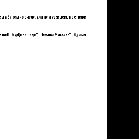
 да би радио смеле, али не и увек легалне ствари,
ковић, Ђурђина Радић, Немања Живковић, Драган