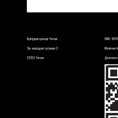
Културни центар Чачак
ПИБ: 1011
Трг народног устанка 2
Матични б
32102 Чачак
Делатност