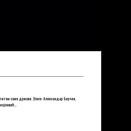
титом саме државе. Улоге: Александар Берчек,
анојловић…