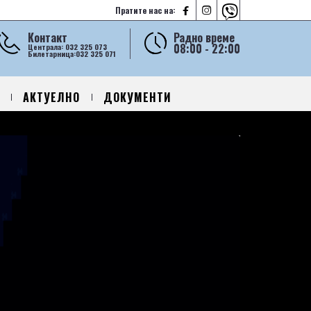



Пратите нас на:
Контакт
Радно време
08:00 - 22:00
Централа: 032 325 073
Билетарница:032 325 071
АКТУЕЛНО
ДОКУМЕНТИ