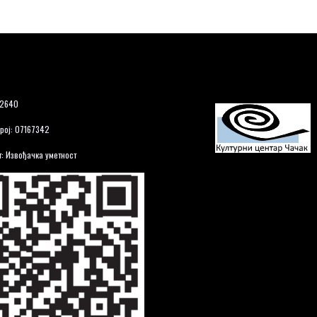
12640
рој: 07167342
: Извођачка уметност