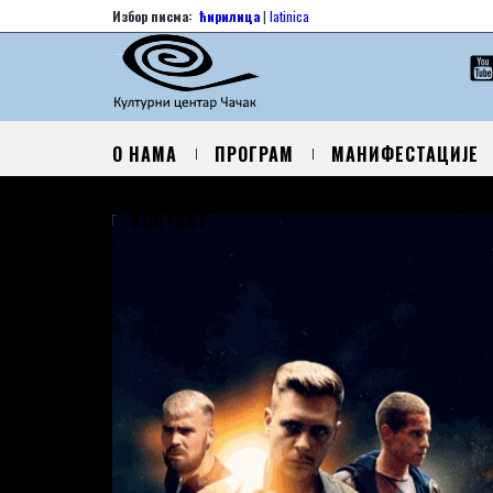
Избор писма:
ћирилица
|
latinica
О НАМА
ПРОГРАМ
МАНИФЕСТАЦИЈЕ
КОНТАКТ