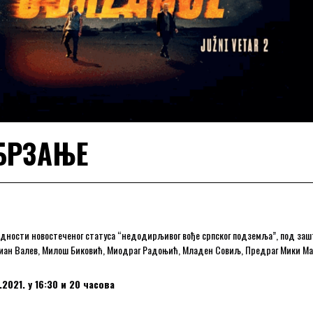
УБРЗАЊЕ
редности новостеченог статуса “недодирљивог вође српског подземља”, под заш
ариан Валев, Милош Биковић, Миодраг Радоњић, Младен Совиљ, Предраг Мики М
.2021. у 16:30 и 20 часова