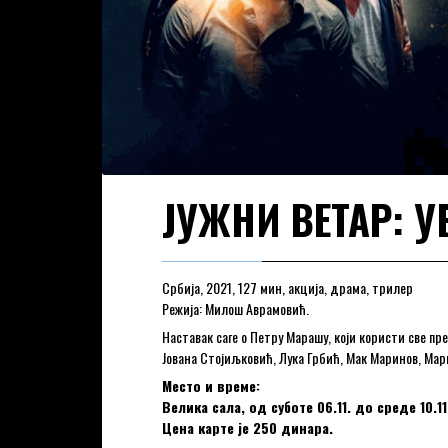
ЈУЖНИ ВЕТАР: 
Србија, 2021, 127 мин, акција, драма, трилер
Режија: Милош Аврамовић.
Наставак саге о Петру Марашу, који користи све п
Јована Стојиљковић, Лука Грбић, Мак Маринов, М
Место и време:
Велика сала, од суботе 06.11. до среде 10.11
Цена карте је 250 динара.