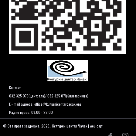
Контакт:
032 325 073(централа)/ 032 325 071(билетарница)
E - mail адреса:
office@kulturnicentarcacak.org
Радно време: 08:00 - 22:00
© Сва права задржана. 2023., Културни центар Чачак | wеб сајт :


www.kulturnicentarcacak.org