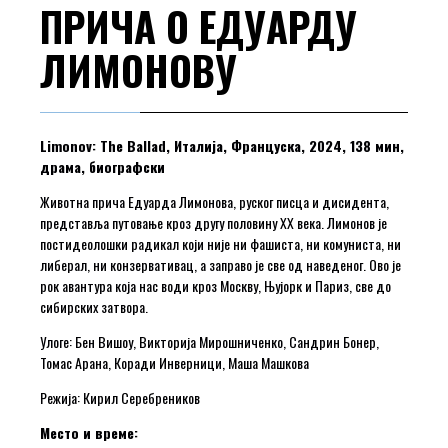
ПРИЧА О ЕДУАРДУ
ЛИМОНОВУ
Limonov: The Ballad, Италија, Француска, 2024, 138 мин,
драма, биографски
Животна прича Едуарда Лимонова, руског писца и дисидента,
представља путовање кроз другу половину XX века. Лимонов је
постидеолошки радикал који није ни фашиста, ни комуниста, ни
либерал, ни конзервативац, а заправо је све од наведеног. Ово је
рок авантура која нас води кроз Москву, Њујорк и Париз, све до
сибирских затвора.
Улоге: Бен Вишоу, Викторија Мирошниченко, Сандрин Бонер,
Томас Арана, Коради Инверници, Маша Машкова
Режија: Кирил Серебреников
Место и време: