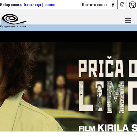



Избор писма:
ћирилица
|
latinica
Пратите нас на: