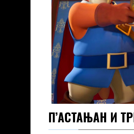
П’АСТАЊАН И Т