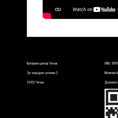
Културни центар Чачак
ПИБ: 1011
Трг народног устанка 2
Матични б
32102 Чачак
Делатност