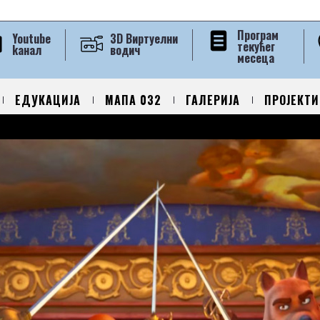
Програм
Youtube
3D Виртуелни
текућег
kанал
водич
месеца
ЕДУКАЦИЈА
МАПА 032
ГАЛЕРИЈА
ПРОЈЕКТИ