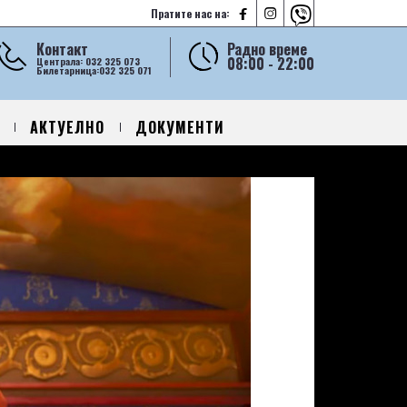



Пратите нас на:
Контакт
Радно време
08:00 - 22:00
Централа: 032 325 073
Билетарница:032 325 071
АКТУЕЛНО
ДОКУМЕНТИ