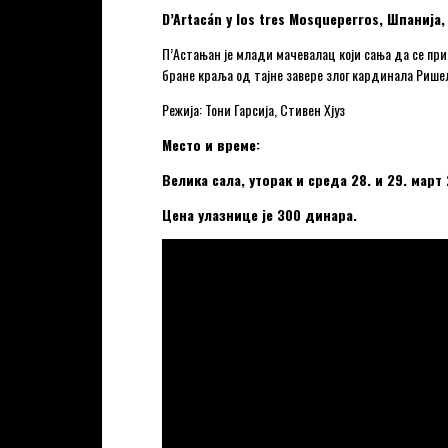
D’Artacán y los tres Mosqueperros, Шпани
П’Астањан је млади мачевалац који сања да се пр
бране краља од тајне завере злог кардинала Ришељ
Режија: Тони Гарсија, Стивен Хјуз
Место и време:
Велика сала, уторак и среда 28. и 29. март 
Цена улазнице је 300 динара.