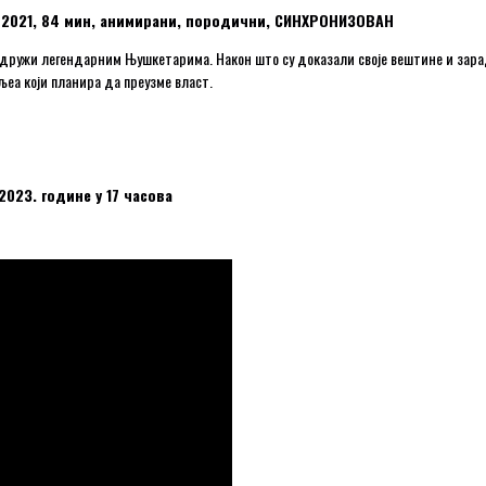
ја, 2021, 84 мин, анимирани, породични, СИНХРОНИЗОВАН
идружи легендарним Њушкетарима. Након што су доказали своје вештине и зар
еа који планира да преузме власт.
2023. године у 17 часова