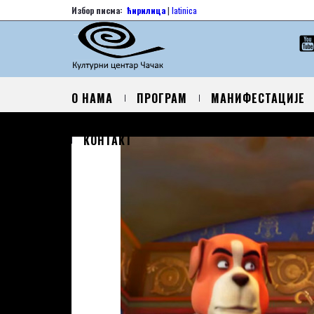
Избор писма:
ћирилица
|
latinica
О НАМА
ПРОГРАМ
МАНИФЕСТАЦИЈЕ
КОНТАКТ