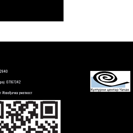
12640
рој: 07167342
: Извођачка уметност