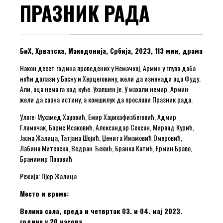
ПРАЗНИК РАДА
БиХ, Хрватска, Македонија, Србија, 2023, 113 мин, драма
Након десет година проведених у Немачкој, Армин у глуво доба
ноћи долази у Босну и Херцеговину, жели да изненади оца Фуду.
Али, оца нема га код куће. Ухапшен је. У махали немир. Армин
жели да сазна истину, а комшилук да прослави Празник рада.
Улоге: Мухамед Хаџовић, Емир Хаџихафизбеговић, Адмир
Гламочак, Борис Исаковић, Александар Сексан, Мирвад Курић,
Јасна Жалица, Татјана Шојић, Џенита Имамовић Омеровић,
Лабина Митевска, Ведран Ђекић, Бранка Катић, Ермин Браво,
Бранимир Поповић
Режија: Пјер Жалица
Место и време:
Велика сала, среда и четвртак 03. и 04. мај 2023.
године у 20 часова