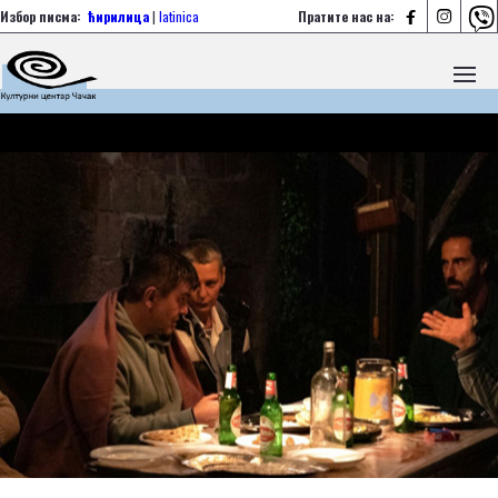



Избор писма:
ћирилица
|
latinica
Пратите нас на: