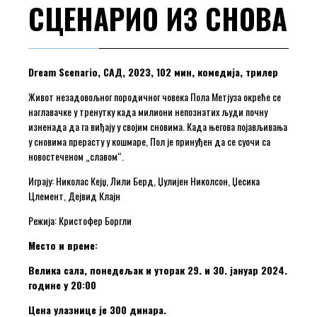
СЦЕНАРИО ИЗ СНОВА
Dream Scenario, САД, 2023, 102 мин, комедија, трилер
Живот незадовољног породичног човека Пола Метјуза окреће се
наглавачке у тренутку када милиони непознатих људи почну
изненада да га виђају у својим сновима. Када његова појављивања
у сновима прерасту у кошмаре, Пол је принуђен да се суочи са
новостеченом „славом“.
Играју: Николас Кејџ, Лили Берд, Џулијен Николсон, Џесика
Цлемент, Дејвид Клајн
Режија: Кристофер Боргли
Место и време:
Велика сала, понедељак и уторак 29. и 30. јануар 2024.
године у 20:00
Цена улазнице је 300 динара.