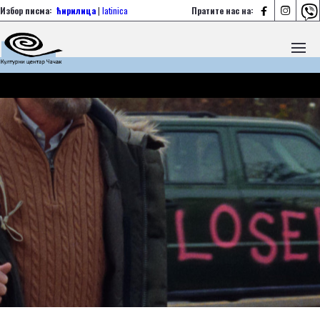



Избор писма:
ћирилица
|
latinica
Пратите нас на: