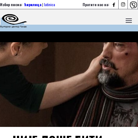



Избор писма:
ћирилица
|
latinica
Пратите нас на: