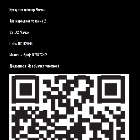
Културни центар Чачак
Трг народног устанка 2
32102 Чачак
ПИБ: 101112640
Матични број: 07167342
Делатност: Извођачка уметност