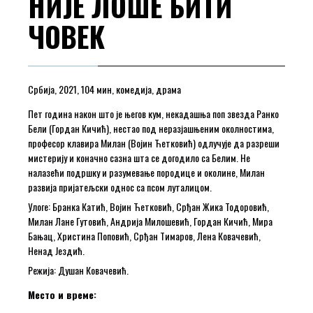
НИЈЕ ЛОШЕ БИТИ
ЧОВЕК
Србија, 2021, 104 мин, комедија, драма
Пет година након што је његов кум, некадашња поп звезда Ранко
Бели (Гордан Кичић), нестао под неразјашњеним околностима,
професор клавира Милан (Војин Ћетковић) одлучује да разреши
мистерију и коначно сазна шта се догодило са Белим. Не
налазећи подршку и разумевање породице и околине, Милан
развија пријатељски однос са псом луталицом.
Улоге: Бранка Катић, Војин Ћетковић, Срђан Жика Тодоровић,
Милан Лане Гутовић, Андрија Милошевић, Гордан Кичић, Мира
Бањац, Христина Поповић, Срђан Тимаров, Лена Ковачевић,
Ненад Јездић.
Режија: Душан Ковачевић.
Место и време: