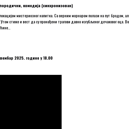
, породични, комедија (синхронизован)
 локацијом мистериозног напитка. Са верним морнаром полази на пут бродом, а
! Утом стиже и вест да су пронађени трагови давно изгубљеног дечаковог оца. В
ећине…
вембар 2025. године у 18.00