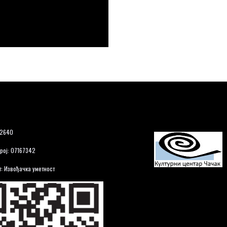
12640
рој: 07167342
: Извођачка уметност