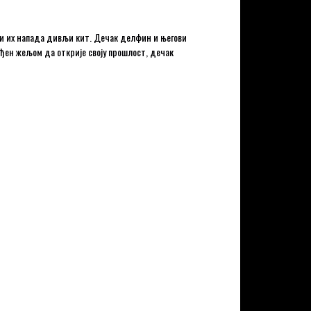
ли их напада дивљи кит. Дечак делфин и његови
ођен жељом да открије своју прошлост, дечак