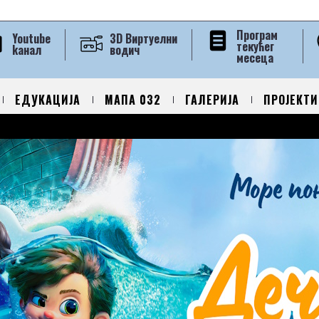
Програм
Youtube
3D Виртуелни
текућег
kанал
водич
месеца
ЕДУКАЦИЈА
МАПА 032
ГАЛЕРИЈА
ПРОЈЕКТИ