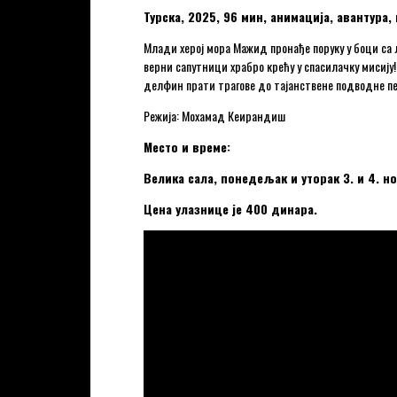
Турска, 2025, 96 мин, анимација, авантура
Млади херој мора Мажид пронађе поруку у боци са
верни сапутници храбро крећу у спасилачку мисију
делфин прати трагове до тајанствене подводне п
Режија: Мохамад Кеирандиш
Место и време:
Велика сала, понедељак и уторак 3. и 4. но
Цена улазнице је 400 динара.