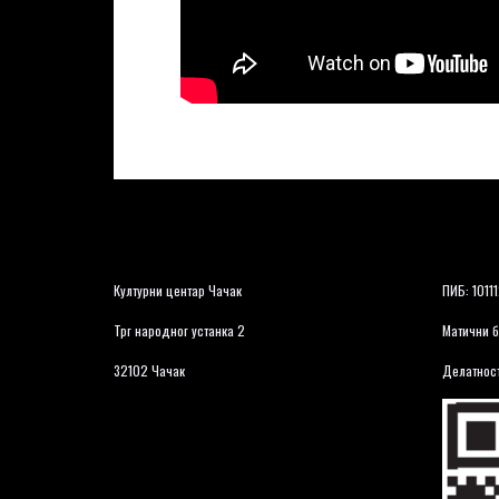
Културни центар Чачак
ПИБ: 1011
Трг народног устанка 2
Матични б
32102 Чачак
Делатност