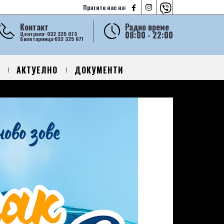



Пратите нас на:
Контакт
Радно време
08:00 - 22:00
Централа: 032 325 073
Билетарница:032 325 071
АКТУЕЛНО
ДОКУМЕНТИ