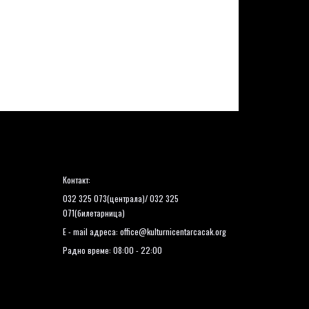
Контакт:
032 325 073(централа)/ 032 325
071(билетарница)
E - mail адреса:
office@kulturnicentarcacak.org
Радно време: 08:00 - 22:00