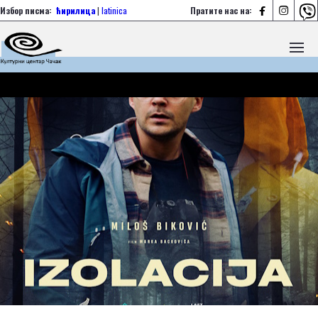



Избор писма:
ћирилица
|
latinica
Пратите нас на: