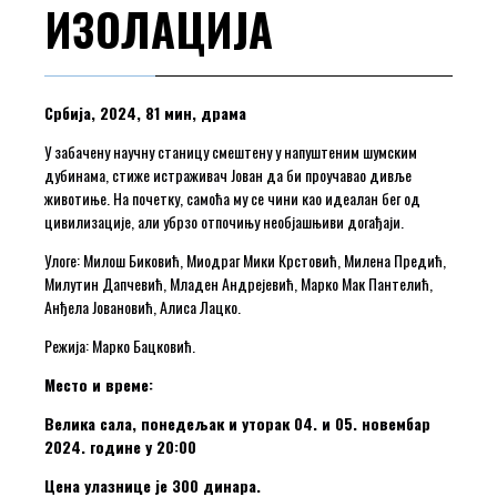
ИЗОЛАЦИЈА
Србија, 2024, 81 мин, драма
У забачену научну станицу смештену у напуштеним шумским
дубинама, стиже истраживач Јован да би проучавао дивље
животиње. На почетку, самоћа му се чини као идеалан бег од
цивилизације, али убрзо отпочињу необјашњиви догађаји.
Улоге: Милош Биковић, Миодраг Мики Крстовић, Милена Предић,
Милутин Дапчевић, Младен Андрејевић, Марко Мак Пантелић,
Анђела Јовановић, Алиса Лацко.
Режија: Марко Бацковић.
Место и време:
Велика сала, понедељак и уторак 04. и 05. новембар
2024. године у 20:00
Цена улазнице је 300 динара.