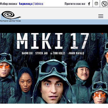



Избор писма:
ћирилица
|
latinica
Пратите нас на: