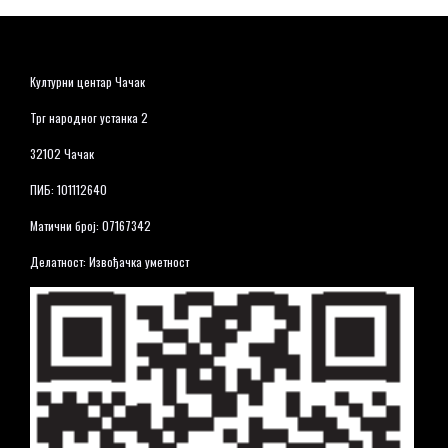
Културни центар Чачак
Трг народног устанка 2
32102 Чачак
ПИБ: 101112640
Матични број: 07167342
Делатност: Извођачка уметност