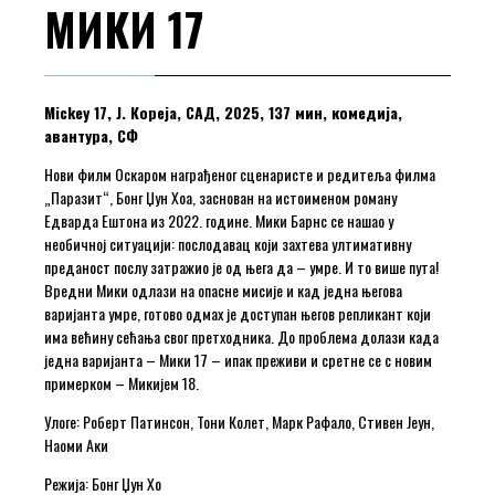
МИКИ 17
Mickey 17, Ј. Кореја, САД, 2025, 137 мин, комедија,
авантура, СФ
Нови филм Оскаром награђеног сценаристе и редитеља филма
„Паразит“, Бонг Џун Хоа, заснован на истоименом роману
Едварда Ештона из 2022. године. Мики Барнс се нашао у
необичној ситуацији: послодавац који захтева ултимативну
преданост послу затражио је од њега да – умре. И то више пута!
Вредни Мики одлази на опасне мисије и кад једна његова
варијанта умре, готово одмах је доступан његов репликант који
има већину сећања свог претходника. До проблема долази када
једна варијанта – Мики 17 – ипак преживи и сретне се с новим
примерком – Микијем 18.
Улоге: Роберт Патинсон, Тони Колет, Марк Рафало, Стивен Јеун,
Наоми Аки
Режија: Бонг Џун Хо