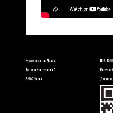
Културни центар Чачак
ПИБ: 1011
Трг народног устанка 2
Матични б
32102 Чачак
Делатност