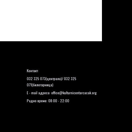
Контакт:
032 325 073(централа)/ 032 325
071(билетарница)
E - mail адреса:
office@kulturnicentarcacak.org
Радно време: 08:00 - 22:00