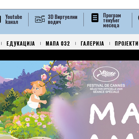
Програм
Youtube
3D Виртуелни
текућег
kанал
водич
месеца
ЕДУКАЦИЈА
МАПА 032
ГАЛЕРИЈА
ПРОЈЕКТИ