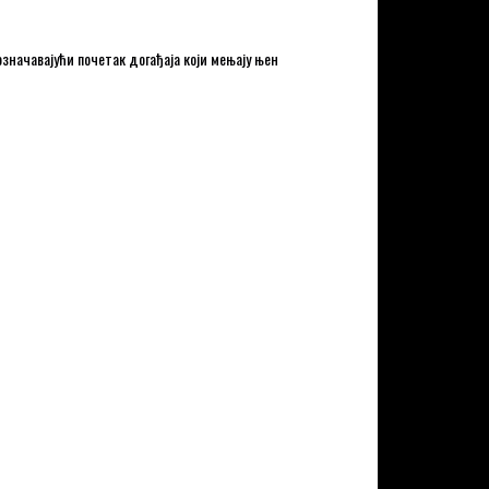
значавајући почетак догађаја који мењају њен