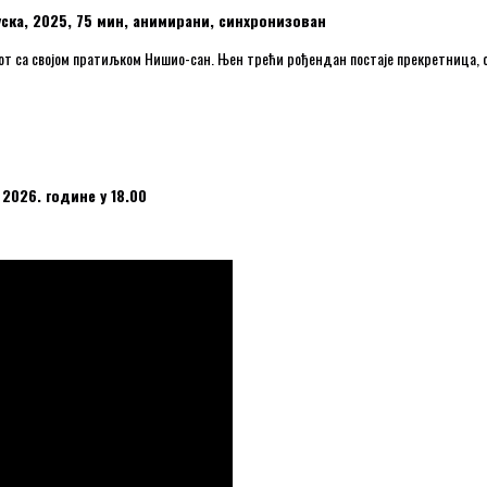
цуска, 2025, 75 мин, анимирани, синхронизован
ивот са својом пратиљком Нишио-сан. Њен трећи рођендан постаје прекретница, о
 2026. године у 18.00