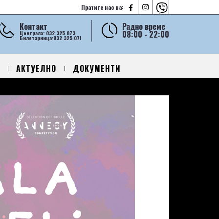



Пратите нас на:
Контакт
Радно време
08:00 - 22:00
Централа: 032 325 073
Билетарница:032 325 071
АКТУЕЛНО
ДОКУМЕНТИ