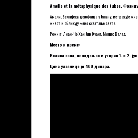
Amélie et la métaphysique des tubes, Фран
Амели, белгијска девојчица у Јапану, истражује ж
живот и обликују њено схватање света.
Режија: Лиан-Чо Хан Јин Куанг, Милис Валад
Место и време:
Велика сала, понедељак и уторак 1. и 2. јун
Цена улазнице је 400 динара.