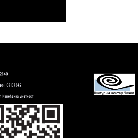
12640
рој: 07167342
: Извођачка уметност