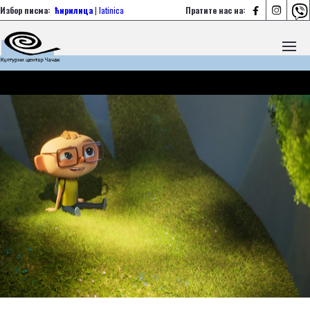



Избор писма:
ћирилица
|
latinica
Пратите нас на: