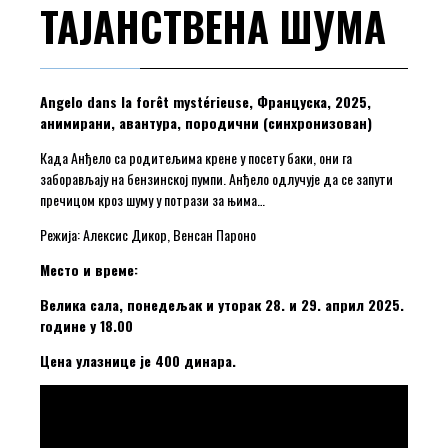
ТАЈАНСТВЕНА ШУМА
Angelo dans la forêt mystérieuse, Француска, 2025,
анимирани, авантура, породични (синхронизован)
Када Анђело са родитељима крене у посету баки, они га
заборављају на бензинској пумпи. Анђело одлучује да се запути
пречицом кроз шуму у потрази за њима…
Режија: Алексис Дикор, Венсан Пароно
Место и време:
Велика сала, понедељак и уторак 28. и 29. април 2025.
године у 18.00
Цена улазнице је 400 динара.