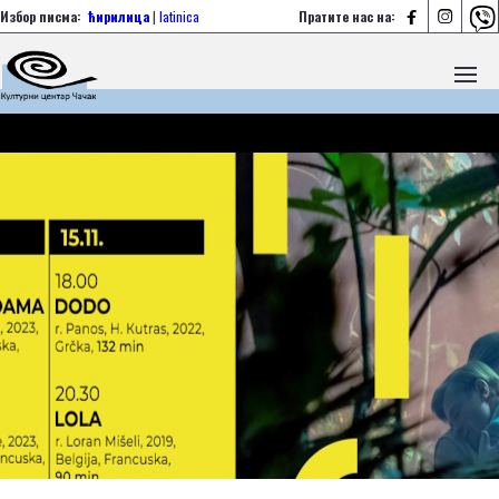



Избор писма:
ћирилица
|
latinica
Пратите нас на: