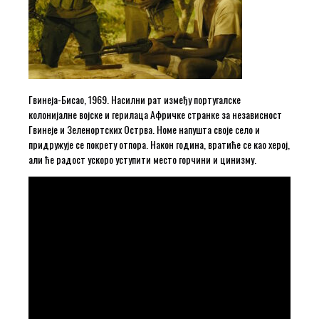
Гвинеја-Бисао, 1969. Насилни рат између португалске
колонијалне војске и герилаца Афричке странке за независност
Гвинеје и Зеленортских Острва. Номе напушта своје село и
придружује се покрету отпора. Након година, вратиће се као херој,
али ће радост ускоро уступити место горчини и цинизму.