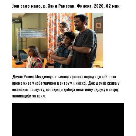
Још само мало, р. Хани Рамезан, Финска, 2020, 82 мин
Дечак Рамин Мехдипоур и његова иранска породица већ неко
време живе у избегличком центру у Финској. Док дечак ужива у
школском распусту, породица добија негативну одлуку о својој
апликацији за азил.