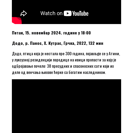
Петак, 15. новембар 2024. године у 18:00
Додо, р. Панос, Х. Кутрас, Грчка, 2022, 132 мин
Додо, птица која је нестала пре 300 година, појављује се у Атини,
у луксузној резиденцији породице на ивици пропасти за коју је
одбројавање почело: 38 пресудних и спасоносних сати који их
деле од венчања њихове ћерке са богатим наследником.