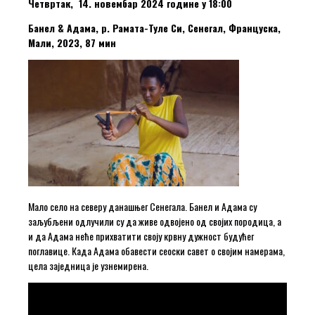
Четвртак, 14. новембар 2024 године у 18:00
Банел & Адама, р. Рамата-Туле Си, Сенегал, Француска,
Мали, 2023, 87 мин
Мало село на северу данашњег Сенегала. Банел и Адама су
заљубљени одлучили су да живе одвојено од својих породица, а
и да Адама неће прихватити своју крвну дужност будућег
поглавице. Када Адама обавести сеоски савет о својим намерама,
цела заједница је узнемирена.