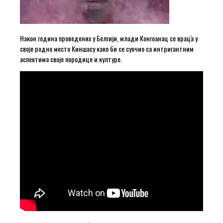
Након година проведених у Белгији, млади Конгоанац се врац́а у
своје родно место Киншасу како би се суочио са интригантним
аспектима своје породице и културе.