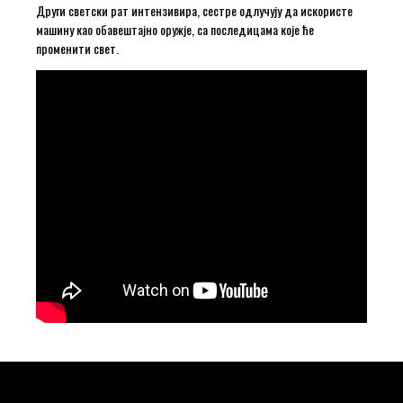
Други светски рат интензивира, сестре одлучују да искористе
машину као обавештајно оружје, са последицама које ће
променити свет.