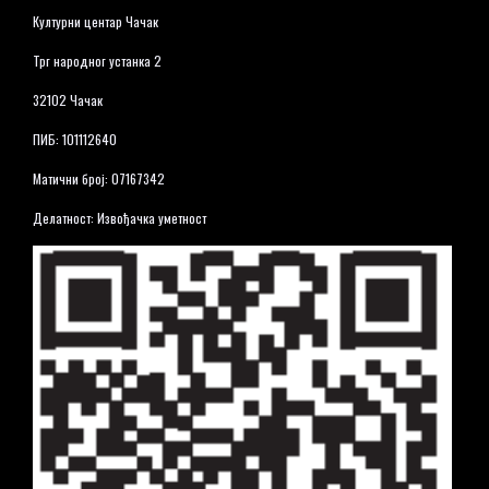
Културни центар Чачак
Трг народног устанка 2
32102 Чачак
ПИБ: 101112640
Матични број: 07167342
Делатност: Извођачка уметност