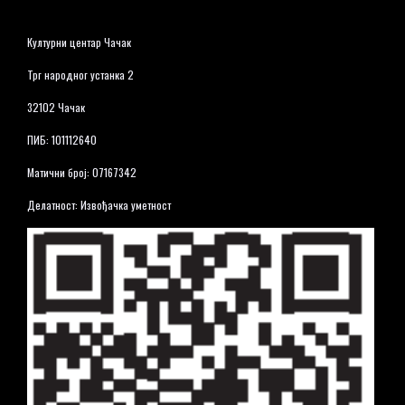
Културни центар Чачак
Трг народног устанка 2
32102 Чачак
ПИБ: 101112640
Матични број: 07167342
Делатност: Извођачка уметност