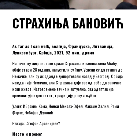
СТРАХИЊА БАНОВИЋ
As far as I can walk, Белгија, Француска, Литванија,
Луиксембург, Србија, 2021, 92 мин, драма
На почетку мигранстске кризе Страхиња и његова жена Абабу,
обоје стари 28 година, напустили су Гану. Успели су да стигну до
Немачке, али су их оданде депортовали назад у Београд. Србија
можда није Немачка, али Страхиња даје све од себе да започне
нови живот. Истовремено вечна и актуелна, ова адаптација
преиспитује идентитет, традицију, расу и љубав.
Улоге: Ибрахим Кома, Ненси Менсах-Офел, Максим Халил, Рами
Фарах, Небојша Дугалић
Режија: Стефан Арсенијевић
Место и време: