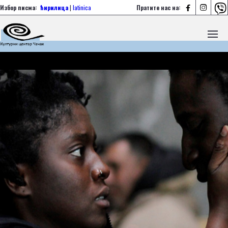



Избор писма:
ћирилица
|
latinica
Пратите нас на: