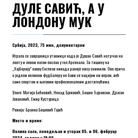
ДУЛЕ САВИЋ, А У
ЛОНДОНУ МУК
Србија, 2023, 75 мин, документарни
Играла се завршница утакмице када је Душан Савић натрчао на
лопту и левом ногом послао у гол Арсенала. За тишину на
„Хајберију” какву Енглези никада раније нису снимили. Ово прича
о једном великом фудбалеру не бави се нацијом ни вером, већ
само спортом и његовим професионалним достигнућима.
Улоге: Матија Бећковић, Ненад Бјековић, Бошко Ђуровски, Драган
Јовановић, Емир Кустурица
Режија: Бранка Бешевић Гајић
Место и време:
Велика сала, понедељак и уторак 05. и 06. фебруар
2024. године у 18:00