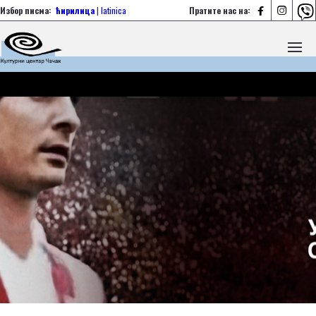



Избор писма:
ћирилица
|
latinica
Пратите нас на: