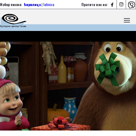



Избор писма:
ћирилица
|
latinica
Пратите нас на: