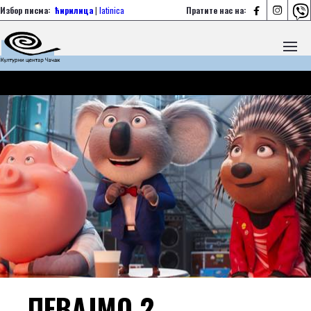



Избор писма:
ћирилица
|
latinica
Пратите нас на:
ПЕВАЈМО 2