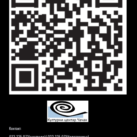
Контакт:
032 325 073(централа)/ 032 325 071(билетарница)