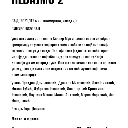
САД, 2021, 112 мин, анимирани, комедија
СИНХРОНИЗОВАН
Увек оптимистична коала Бастер Мун и његова екипа извођача
припремају се у светској престоници забаве за најблиставији
сценски наступ до сада. Постоји само једна потешкоћа: прво
морају да наговоре најзабавнију рок звезду на свету Клеја
Каловеја да им се придружи. Оно што започиње као сан о великом
успеху, постаје емотивни подсетник на моћ музике која лечи
сломљена срца.
Улоге: Предраг Дамњановић, Драгана Милошевић, Лако Николић,
Милан Тубић, Дубравко Јовановић, Ива Штрљић Кристина
Јовановић, Паулина Манов, Милан Антонић, Марко Марковић, Ива
Манојловић
Режија: Гарт Џенингс
Место и време: