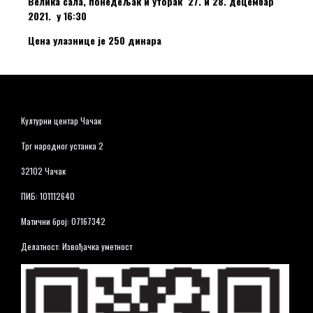
Велика сала, понедељак и уторак 27. и 28. децембар
2021. у 16:30
Цена улазнице је 250 динара
Културни центар Чачак
Трг народног устанка 2
32102 Чачак
ПИБ: 101112640
Матични број: 07167342
Делатност: Извођачка уметност