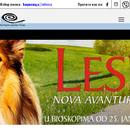



Избор писма:
ћирилица
|
latinica
Пратите нас на: