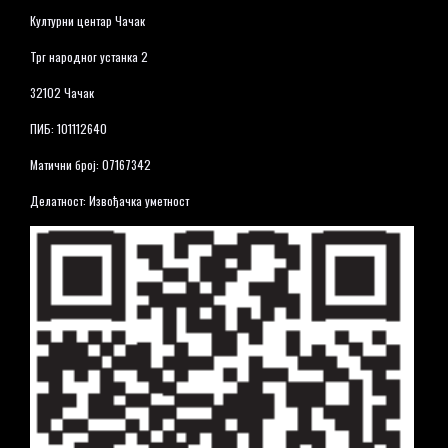
Културни центар Чачак
Трг народног устанка 2
32102 Чачак
ПИБ: 101112640
Матични број: 07167342
Делатност: Извођачка уметност