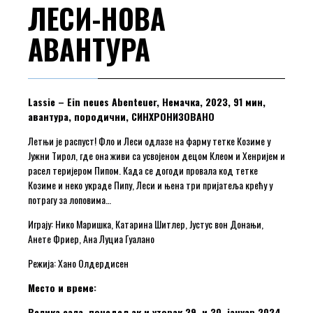
ЛЕСИ-НОВА
АВАНТУРА
Lassie – Ein neues Abenteuer, Немачка, 2023, 91 мин,
авантура, породични, СИНХРОНИЗОВАНО
Летњи је распуст! Фло и Леси одлазе на фарму тетке Козиме у
Јужни Тирол, где она живи са усвојеном децом Клеом и Хенријем и
расел теријером Пипом. Када се догоди провала код тетке
Козиме и неко украде Пипу, Леси и њена три пријатеља крећу у
потрагу за лоповима…
Играју: Нико Маришка, Катарина Шитлер, Јустус вон Донањи,
Анете Фриер, Ана Луциа Гуалано
Режија: Хано Олдердисен
Место и време:
Велика сала, понедељак и уторак 29. и 30. јануар 2024.