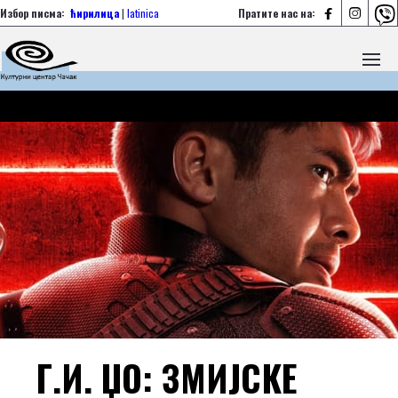



Избор писма:
ћирилица
|
latinica
Пратите нас на:
Г.И. ЏО: ЗМИЈСКЕ