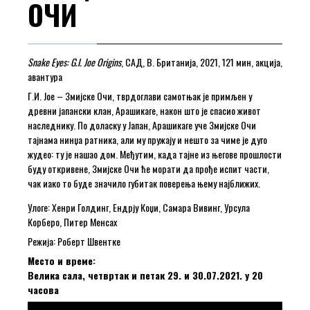
ОЧИ
Snake Eyes: G.I. Joe Origins
, САД, В. Британија, 2021, 121 мин, акција,
авантура
Г.И. Јое – Змијске Очи, тврдоглави самотњак је примљен у
древни јапански клан, Арашикаге, након што је спасио живот
наследнику. По доласку у Јапан, Арашикаге уче Змијске Очи
тајнама нинџа ратника, али му пружају и нешто за чиме је дуго
жудео: ту је нашао дом. Међутим, када тајне из његове прошлости
буду откривене, Змијске Очи ће морати да прође испит части,
чак иако то буде значило губитак поверења њему најближих.
Улоге: Хенри Голдинг, Ендрју Коџи, Самара Вивинг, Урсула
Корберо, Питер Менсах
Режија: Роберт Швентке
Место и време:
Велика сала, четвртак и петак 29. и 30.07.2021. у 20
часова