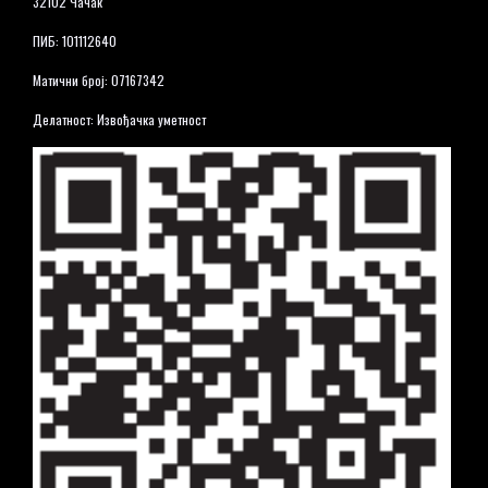
32102 Чачак
ПИБ: 101112640
Матични број: 07167342
Делатност: Извођачка уметност