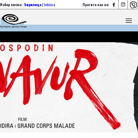



Избор писма:
ћирилица
|
latinica
Пратите нас на: