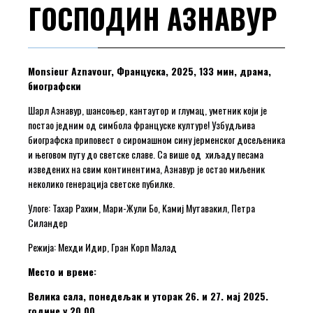
ГОСПОДИН АЗНАВУР
Monsieur Aznavour, Француска, 2025, 133 мин, драма,
биографски
Шарл Азнавур, шансоњер, кантаутор и глумац, уметник који је
постао једним од симбола француске културе! Узбудљива
биографска приповест о сиромашном сину јерменског досељеника
и његовом путу до светске славе. Са више од хиљаду песама
изведених на свим континентима, Азнавур је остао миљеник
неколико генерација светске пубилке.
Улоге: Тахар Рахим, Мари-Жули Бо, Kамиј Мутавакил, Петра
Силандер
Режија: Мехди Идир, Гран Kорп Малад
Место и време:
Велика сала, понедељак и уторак 26. и 27. мај 2025.
године у 20.00