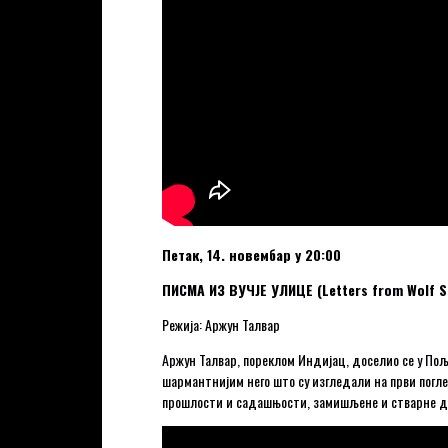
Петак, 14. новембар у 20:00
ПИСМА ИЗ ВУЧЈЕ УЛИЦЕ (Letters from Wolf St
Режија: Аржун Талвар
Аржун Талвар, пореклом Индијац, доселио се у Пољ
шармантнијим него што су изгледали на први поглед
прошлости и садашњости, замишљене и стварне д