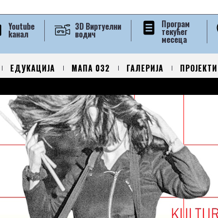
Програм
Youtube
3D Виртуелни
текућег
kанал
водич
месеца
ЕДУКАЦИЈА
МАПА 032
ГАЛЕРИЈА
ПРОЈЕКТИ