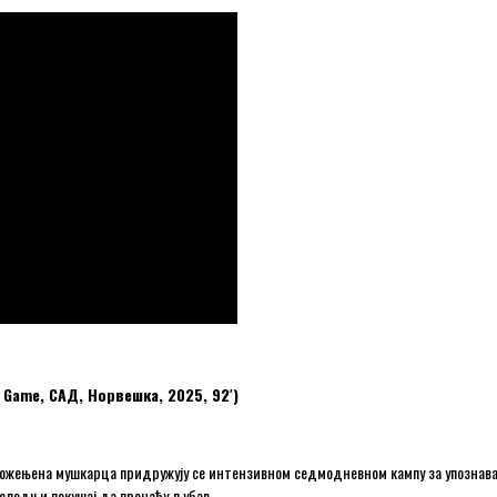
Game, САД, Норвешка, 2025, 92′)
неожењена мушкарца придружују се интензивном седмодневном кампу за упознава
оследњи покушај да пронађу љубав.