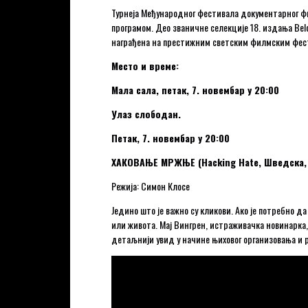
Турнеја Међународног фестивала документарног фи
програмом. Део званичне селекције 18. издања Beld
награђена на престижним светским филмским фес
Место и време:
Мала сала, петак, 7. новембар у 20:00
Улаз слободан.
Петак, 7. новембар у 20:00
ХАКОВАЊЕ МРЖЊЕ (Hacking Hate, Шведска, 2
Режија: Симон Клосе
Једино што је важно су кликови. Ако је потребно 
или живота. Мај Вингрен, истраживачка новинарка
детаљнији увид у начине њиховог организовања и р