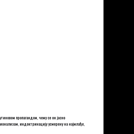
Путиновом пропагандом, чему се он јасно
ционализам, индоктринацију усмерену на најмлађе,