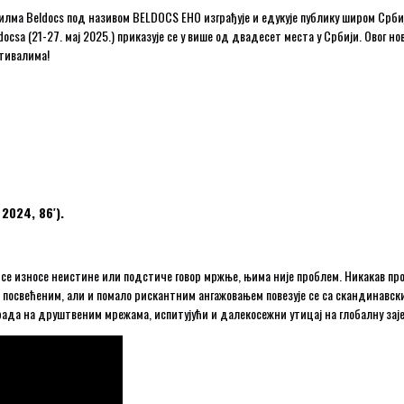
лма Beldocs под називом BELDOCS EHO изграђује и едукује публику широм Срби
ocsa (21-27. мај 2025.) приказује се у више од двадесет места у Србији. Овог н
тивалима!
024, 86′).
да се износе неистине или подстиче говор мржње, њима није проблем. Никакав п
, посвећеним, али и помало рискантним ангажовањем повезује се са скандинав
ада на друштвеним мрежама, испитујући и далекосежни утицај на глобалну зајед