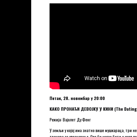
Петак, 28. новембар у 20:00
КАКО ПРОНАЋИ ДЕВОЈКУ У КИНИ (The Dating 
Режија: Вајолет Ду Фенг
У земљи у којој има знатно више мушкараца, три 
тренера за упознавање. Ово би могао бити њихов п