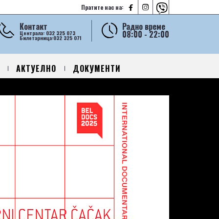



Пратите нас на:
Контакт
Радно време
08:00 - 22:00
Централа: 032 325 073
Билетарница:032 325 071
АКТУЕЛНО
ДОКУМЕНТИ