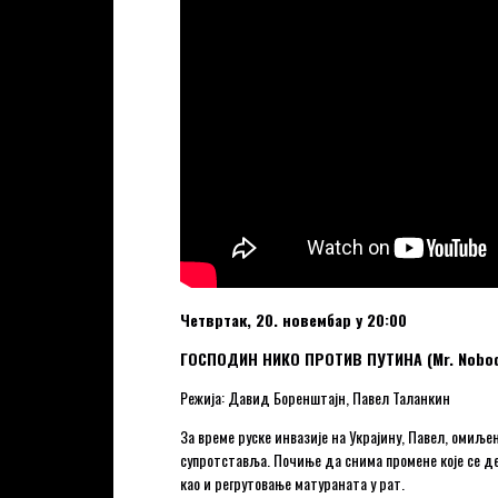
Четвртак, 20. новембар у 20:00
ГОСПОДИН НИКО ПРОТИВ ПУТИНА (Mr. Nobody 
Режија: Давид Боренштајн, Павел Таланкин
За време руске инвазије на Украјину, Павел, омиљен
супротставља. Почиње да снима промене које се де
као и регрутовање матураната у рат.