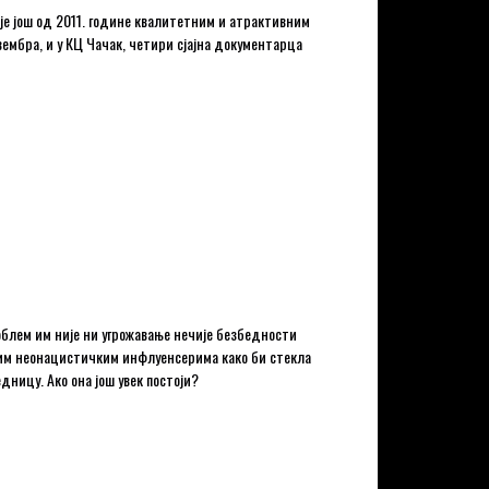
је још од 2011. године квалитетним и атрактивним
овембра, и у КЦ Чачак, четири сјајна документарца
роблем им није ни угрожавање нечије безбедности
ским неонацистичким инфлуенсерима како би стекла
ницу. Ако она још увек постоји?