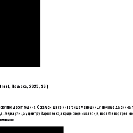
reet, Пољска, 2025, 96′)
ску пре десет година. С жељом да се интегрише у заједницу, почиње да снима ф
. Једна улица у центру Варшаве која крије своје мистерије, постаће портрет м
омовине.