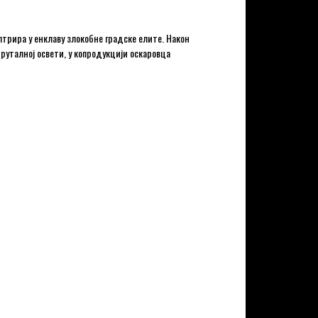
лтрира у енклаву злокобне градске елите. Након
бруталној освети, у копродукцији оскаровца