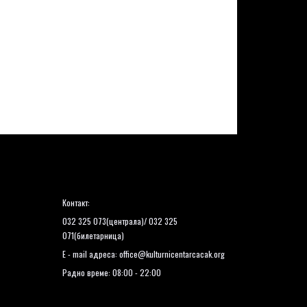
Контакт:
032 325 073(централа)/ 032 325
071(билетарница)
E - mail адреса:
office@kulturnicentarcacak.org
Радно време: 08:00 - 22:00