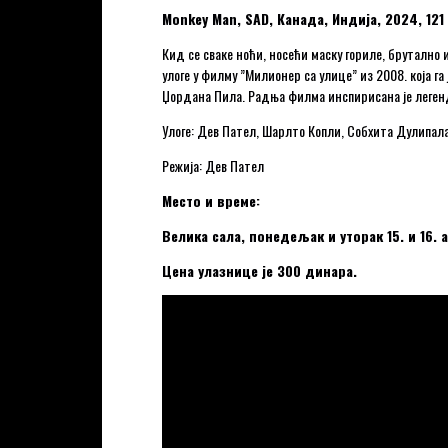
Monkey Man, SAD, Канада, Индија, 2024, 121
Кид се сваке ноћи, носећи маску гориле, брутално
улоге у филму ”Милионер са улице” из 2008. која г
Џордана Пила. Радња филма инспирисана је легенд
Улоге: Дев Пател, Шарлто Копли, Собхита Дулипал
Режија: Дев Пател
Место и време:
Велика сала, понедељак и уторак 15. и 16. 
Цена улазнице је 300 динара.