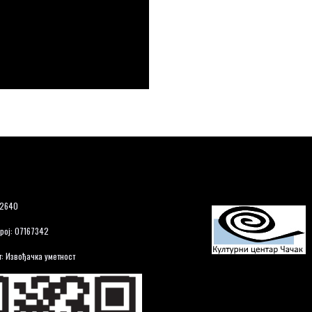
12640
рој: 07167342
: Извођачка уметност