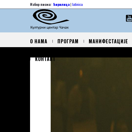
Избор писма:
ћирилица
|
latinica
О НАМА
ПРОГРАМ
МАНИФЕСТАЦИЈЕ
КОНТАКТ