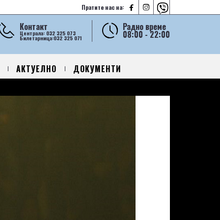



Пратите нас на:
Контакт
Радно време
08:00 - 22:00
Централа: 032 325 073
Билетарница:032 325 071
АКТУЕЛНО
ДОКУМЕНТИ