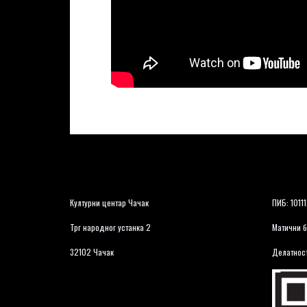
Културни центар Чачак
ПИБ: 1011
Трг народног устанка 2
Матични б
32102 Чачак
Делатност