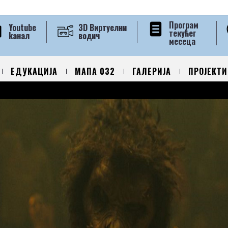
Програм
Youtube
3D Виртуелни
текућег
kанал
водич
месеца
ЕДУКАЦИЈА
МАПА 032
ГАЛЕРИЈА
ПРОЈЕКТИ