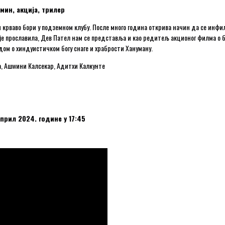
 мин, акција, трилер
 и крваво бори у подземном клубу. После много година открива начин да се инфи
а је прославила, Дев Пател нам се представља и као редитељ акционог филма о 
ом о хиндуистичком богу снаге и храбрости Хануману.
а, Ашwини Калсекар, Адитхи Калкунте
април 2024. године у 17:45