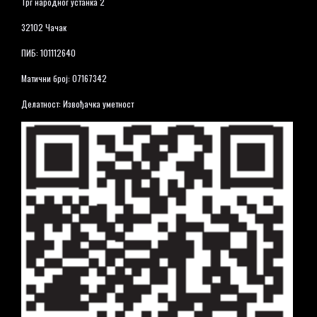
Трг народног устанка 2
32102 Чачак
ПИБ: 101112640
Матични број: 07167342
Делатност: Извођачка уметност