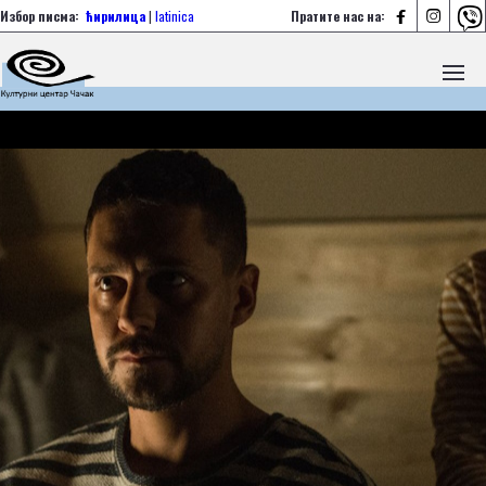



Избор писма:
ћирилица
|
latinica
Пратите нас на: