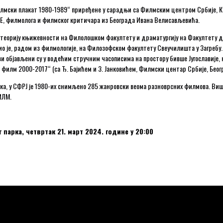
мски плакат 1980-1989“ приређене у сарадњи са Филмским центром Србије, Ку
, филмолога и филмског критичара из Београда Ивана Велисављевића.
теорију књижевности на Филолошком факултету и драматургију на Факултету д
 је, радом из филмологије, на Филозофском факултету Свеучилишта у Загребу. 
објављени су у водећим стручним часописима на простору бивше Југославије, ка
филм 2000-2017“ (са Ђ. Бајићем и З. Јанковићем, Филмски центар Србије, Беогр
, у СФРЈ је 1980-их снимљено 285 жанровски веома разноврсних филмова. Виш
ИЛМ.
парка, четвртак 21. март 2024. године у 20:00