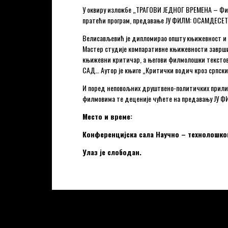
У оквиру изложбе „ТРАГОВИ ЈЕДНОГ ВРЕМЕНА – Фил
пратећи програм, предавање ЈУ ФИЛМ: ОСАМДЕСЕТЕ
Велисављевић је дипломирао општу књижевност и 
Мастер студије компаративне књижевности завршио
књижевни критичар, а његови филмолошки текстови 
САД… Аутор је књиге „Критички водич кроз српски 
И поред неповољних друштвено-политичких прилика
филмовима те деценије чућете на предавању ЈУ Ф
Место и време:
Конференцијска сала Научно – технолошког 
Улаз је слободан.