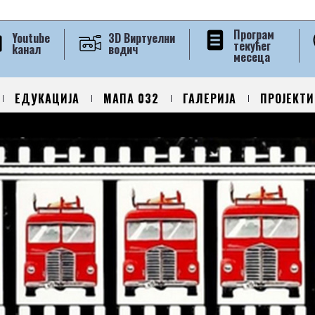
Програм
Youtube
3D Виртуелни
текућег
kанал
водич
месеца
ЕДУКАЦИЈА
МАПА 032
ГАЛЕРИЈА
ПРОЈЕКТИ