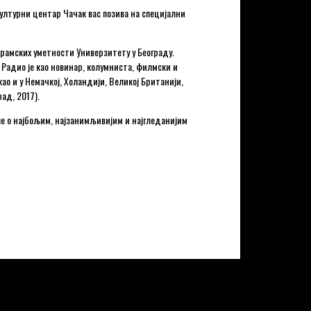
лтурни центар Чачак вас позива на специјални
рамских уметности Универзитету у Београду.
Радио је као новинар, колумниста, филмски и
о и у Немачкој, Холандији, Великој Британији,
ад, 2017).
е о најбољим, најзанимљивијим и најгледанијим