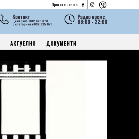



Пратите нас на:
Контакт
Радно време
08:00 - 22:00
Централа: 032 325 073
Билетарница:032 325 071
АКТУЕЛНО
ДОКУМЕНТИ