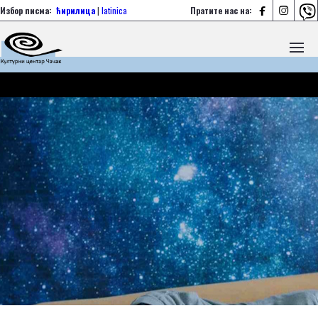



Избор писма:
ћирилица
|
latinica
Пратите нас на: