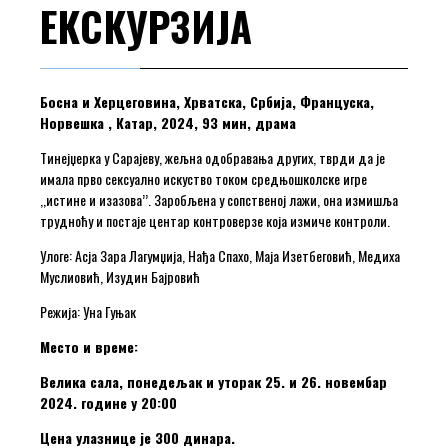
ЕКСКУРЗИЈА
Босна и Херцеговина, Хрватска, Србија, Француска,
Норвешка , Катар, 2024, 93 мин, драма
Тинејџерка у Сарајеву, жељна одобравања других, тврди да је
имала прво сексуално искуство током средњошколске игре
,,истине и изазова’’. Заробљена у сопственој лажи, она измишља
трудноћу и постаје центар контроверзе која измиче контроли.
Улоге: Асја Зара Лагумџија, Нађа Спахо, Маја Изетбеговић, Медиха
Муслиовић, Изудин Бајровић
Режија: Уна Гуњак
Место и време:
Велика сала, понедељак и уторак 25. и 26. новембар
2024. године у 20:00
Цена улазнице је 300 динара.