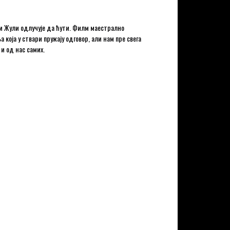
ли Жули одлучује да ћути. Филм маестрално
која у ствари пружају одговор, али нам пре свега
и од нас самих.