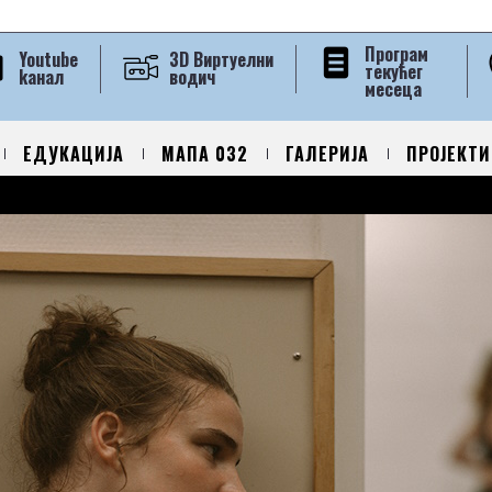
Програм
Youtube
3D Виртуелни
текућег
kанал
водич
месеца
ЕДУКАЦИЈА
МАПА 032
ГАЛЕРИЈА
ПРОЈЕКТИ