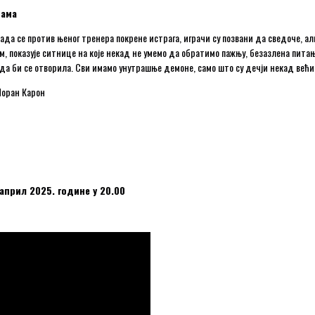
рама
ада се против њеног тренера покрене истрага, играчи су позвани да сведоче, а
 показује ситнице на које некад не умемо да обратимо пажњу, безазлена питања 
 да би се отворила. Сви имамо унутрашње демоне, само што су дечји некад већи 
 Лоран Карон
 април 2025. године у 20.00