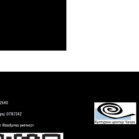
12640
рој: 07167342
: Извођачка уметност