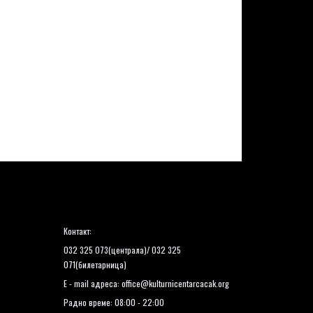
Контакт:
032 325 073(централа)/ 032 325
071(билетарница)
E - mail адреса:
office@kulturnicentarcacak.org
Радно време: 08:00 - 22:00