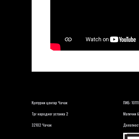
Културни центар Чачак
ПИБ: 1011
Трг народног устанка 2
Матични б
32102 Чачак
Делатност