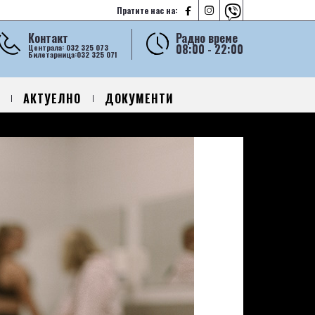



Пратите нас на:
Контакт
Радно време
08:00 - 22:00
Централа: 032 325 073
Билетарница:032 325 071
АКТУЕЛНО
ДОКУМЕНТИ