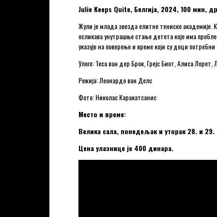
Julie Keeps Quite, Белгија, 2024, 100 мин, д
Жули је млада звезда елитне тениске академије. К
осликава унутрашње стање детета које има проблем,
указује на поверење и време који су деци потребни
Улоге: Теса ван дер Брок, Грејс Биот, Алиса Лорет,
Режија: Леонардо ван Делс
Фото: Николас Каракатсанис
Место и време:
Велика сала, понедељак и уторак 28. и 29.
Цена улазнице је 400 динара.