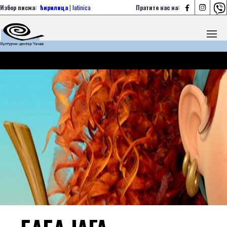



Избор писма:
ћирилица
|
latinica
Пратите нас на: