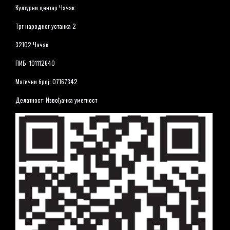
Културни центар Чачак
Трг народног устанка 2
32102 Чачак
ПИБ: 101112640
Матични број: 07167342
Делатност: Извођачка уметност