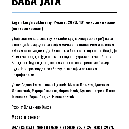
БАБА ЈАГА
Yaga i kniga zaklinaniy, Русија, 2023, 101 мин, анимирани
(синхронизован)
У бајковитом краљевству, у колиби крај мочваре живи риђокоса
вештица Јага заједно са својим мачком проналазачем и веселим
кућним вилењацима. Да би постала боља вештица потребна јој је
Књига чаролија, коју је пре много година украла зла чаробница
Беладона. Једног дана, неочекивана посета принцезе Сафир
нуди Јаги прилику да се обрачуна са својим заклетим
непријатељем.
Улоге: Бојана Тушуп, Јована Цавнић, Миљан Прљета, Југослава
Драшковић, Марија Огњенов, Мирко Јокић, Сузана Флорин, Павле
Јовановић, Зоран Стојић, Ивана Костић
Режија: Владимир Саков
Место и време:
Велика сала, понедељак и уторак 25. и 26. март 2024.