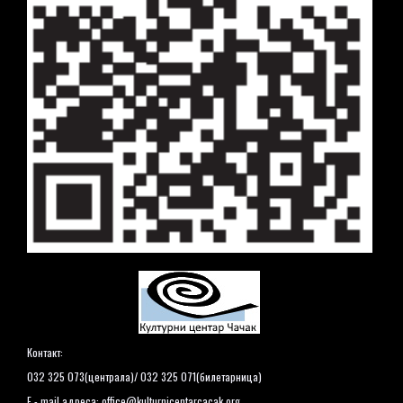
Контакт:
032 325 073(централа)/ 032 325 071(билетарница)
E - mail адреса:
office@kulturnicentarcacak.org