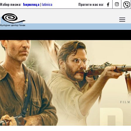



Избор писма:
ћирилица
|
latinica
Пратите нас на: