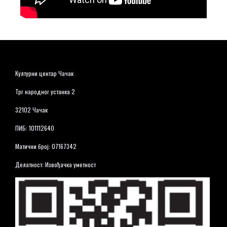
Културни центар Чачак
Трг народног устанка 2
32102 Чачак
ПИБ: 101112640
Матични број: 07167342
Делатност: Извођачка уметност