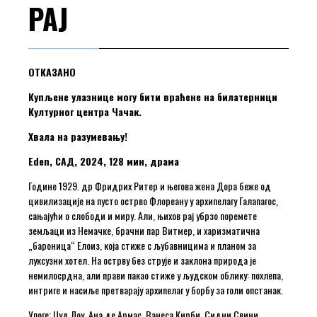
РАЈ
ОТКАЗАНО
Купљене улазнице могу бити враћене на билатерници
Културног центра Чачак.
Хвала на разумевању!
Eden, САД, 2024, 128 мин, драма
Године 1929. др Фридрих Ритер и његова жена Дора беже од
цивилизације на пусто острво Флореану у архипелагу Галапагос,
сањајући о слободи и миру. Али, њихов рај убрзо поремете
земљаци из Немачке, брачни пар Витмер, и харизматична
„бароница“ Елоиз, која стиже с љубавницима и планом за
луксузни хотел. На острву без струје и заклона природа је
немилосрдна, али прави пакао стиже у људском облику: похлепа,
интриге и насиље претварају архипелаг у борбу за голи опстанак.
Улоге: Џуд Лоу, Ана де Армас, Ванеса Кирби, Сидни Свини,