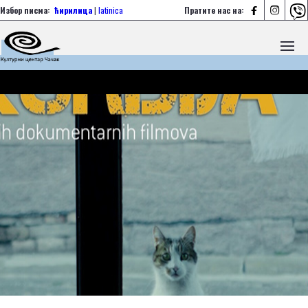



Избор писма:
ћирилица
|
latinica
Пратите нас на: