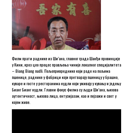
Филм прати раднике из Ши’ана, главног града Шанђи провинције
у Кини, кроз цео процес прављења чиније локалног специјалитета
– Biang Biang nudli. Пољопривреднике који раде на пољима
пшенице, раднике у фабрици који претварају пшеницу у брашно,
куваре и госте у ресторанима нудли који уживају у кувању и једењу
Бианг Бианг нудли. Главни фокус филма су људи Ши’ана, њихова
аутентичност, њихова лица, ентузијазам, као и пејзажи и свет у
којем живе.