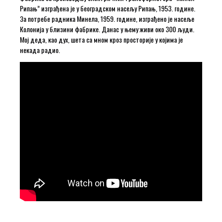
Рипањ” изграђена је у београдском насељу Рипањ, 1953. године.
За потребе радника Минела, 1959. године, изграђено је насеље
Колонија у близини фабрике. Данас у њему живи око 300 људи.
Мој деда, као дух, шета са мном кроз просторије у којима је
некада радио.