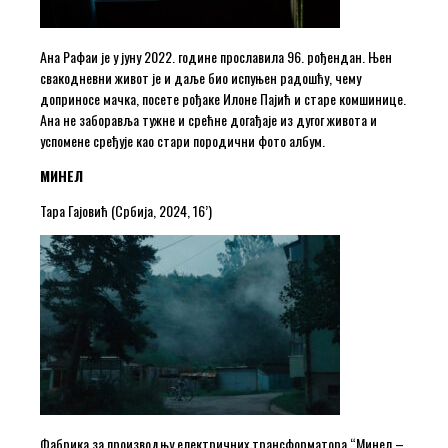
Ана Рафаи је у јуну 2022. године прославила 96. рођендан. Њен
свакодневни живот је и даље био испуњен радошћу, чему
доприносе мачка, посете рођаке Илоне Пајић и старе комшинице.
Ана не заборавља тужне и срећне догађаје из дугог живота и
успомене сређује као стари породични фото албум.
МИНЕЛ
Тара Гајовић (Србија, 2024, 16’)
Фабрика за производњу електричних трансформатора “Минел –