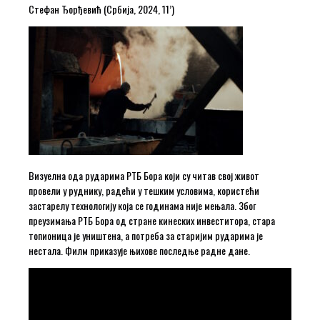
Стефан Ђорђевић (Србија, 2024, 11’)
Визуелна ода рударима РТБ Бора који су читав свој живот
провели у руднику, радећи у тешким условима, користећи
застарелу технологију која се годинама није мењала. Због
преузимања РТБ Бора од стране кинеских инвеститора, стара
топионица је уништена, а потреба за старијим рударима је
нестала. Филм приказује њихове последње радне дане.