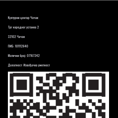
Културни центар Чачак
Трг народног устанка 2
32102 Чачак
ПИБ: 101112640
Матични број: 07167342
Делатност: Извођачка уметност