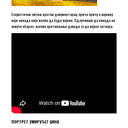
Есејистички лични кратки документарац прича причу о војнику
који никада није желео да буде војник. Одлучивши да никада не
повуче обарач, његово противљење доводи га до војног затвора.
ПОРТРЕТ УМИРУЋЕГ ЏИНА