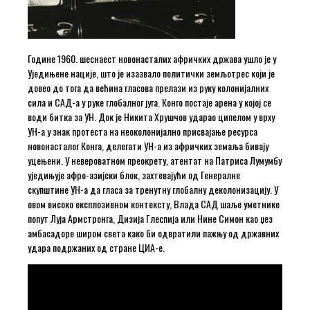
Године 1960. шеснаест новонасталих афричких држава ушло је у
Уједињене нације, што је изазвало политички земљотрес који је
довео до тога да већина гласова прелази из руку колонијалних
сила и САД-а у руке глобалног југа. Конго постаје арена у којој се
води битка за УН. Док је Никита Хрушчов ударао ципелом у врху
УН-а у знак протеста на неоколонијално присвајање ресурса
новонасталог Конга, делегати УН-а из афричких земаља бивају
уцењени. У невероватном преокрету, атентат на Патриса Лумумбу
уједињује афро-азијски блок, захтевајући од Генералне
скупштине УН-а да гласа за тренутну глобалну деколонизацију. У
овом високо експлозивном контексту, Влада САД шаље уметнике
попут Луја Армстронга, Дизија Глеспија или Нине Симон као џез
амбасадоре широм света како би одвратили пажњу од државних
удара подржаних од стране ЦИА-е.