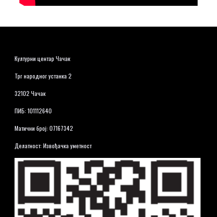
Културни центар Чачак
Трг народног устанка 2
32102 Чачак
ПИБ: 101112640
Матични број: 07167342
Делатност: Извођачка уметност