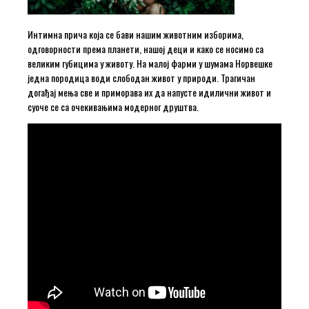
Интимна прича која се бави нашим животним изборима,
одговорности према планети, нашој деци и како се носимо са
великим губицима у животу. На малој фарми у шумама Норвешке
једна породица води слободан живот у природи. Трагичан
догађај мења све и приморава их да напусте идилични живот и
суоче се са очекивањима модерног друштва.