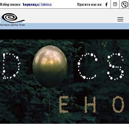



Избор писма:
ћирилица
|
latinica
Пратите нас на: