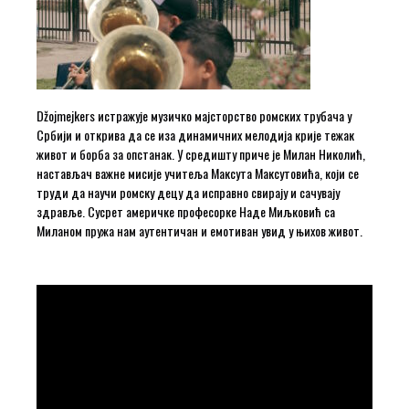
Džojmejkers истражује музичко мајсторство ромских трубача у
Србији и открива да се иза динамичних мелодија крије тежак
живот и борба за опстанак. У средишту приче је Милан Николић,
настављач важне мисије учитеља Максута Максутовића, који се
труди да научи ромску децу да исправно свирају и сачувају
здравље. Сусрет америчке професорке Наде Миљковић са
Миланом пружа нам аутентичан и емотиван увид у њихов живот.