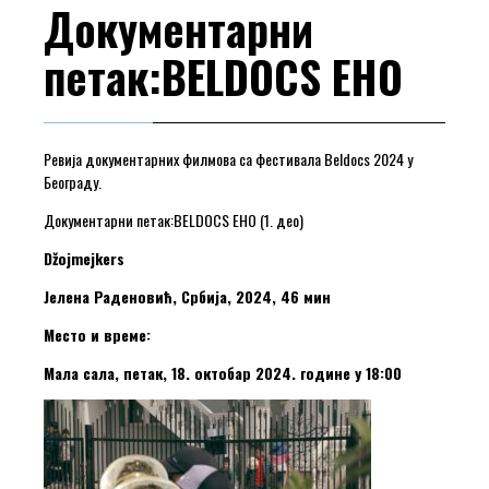
Документарни
петак:BELDOCS EHO
Ревија документарних филмова са фестивала Beldocs 2024 у
Београду.
Документарни петак:BELDOCS EHO (1. део)
Džojmejkers
Јелена Раденовић, Србија, 2024, 46 мин
Место и време:
Мала сала, петак, 18. октобар 2024. године у 18:00