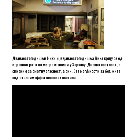
Дванаестогодишњи Ники и једанаестогодишња Вика крију се од
страшног рата на метро станици у Харкову. Дневна светлост је
синоним за смртну опасност, а они, без могућности за бег, живе
под сталним сјајем неонских светала.