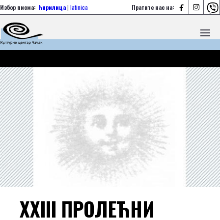



Избор писма:
ћирилица
|
latinica
Пратите нас на:
XXIII ПРОЛЕЋНИ