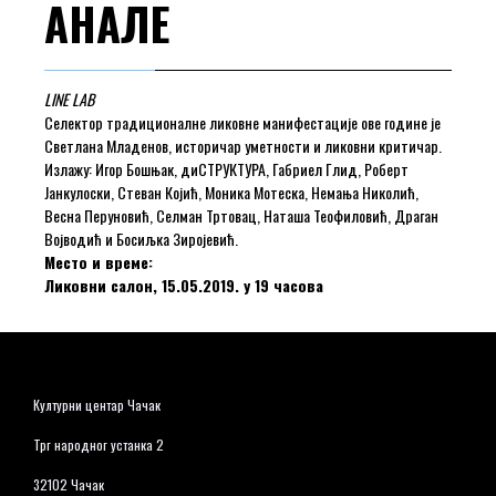
АНАЛЕ
LINE LAB
Селектор традиционалне ликовне манифестације ове године је
Светлана Младенов, историчар уметности и ликовни критичар.
Излажу: Игор Бошњак, диСТРУКТУРА, Габриел Глид, Роберт
Јанкулоски, Стеван Којић, Моника Мотеска, Немања Николић,
Весна Перуновић, Селман Тртовац, Наташа Теофиловић, Драган
Војводић и Босиљка Зиројевић.
Место и време:
Ликовни салон, 15.05.2019. у 19 часова
Културни центар Чачак
Трг народног устанка 2
32102 Чачак