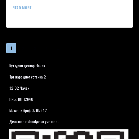
READ MORE
1
2
3
4
→
»
Културни центар Чачак
Трг народног устанка 2
32102 Чачак
ПИБ: 101112640
Матични број: 07167342
Делатност: Извођачка уметност