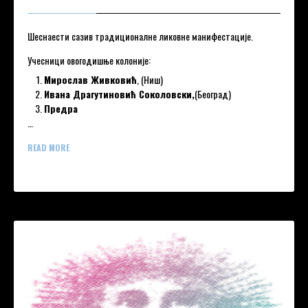
Шеснаести сазив традиционалне ликовне манифестације.
Учесници овогодишње колоније:
Мирослав Живковић
, (Ниш)
Ивана Драгутиновић Соколовски,
(Београд)
Предра
…
READ MORE