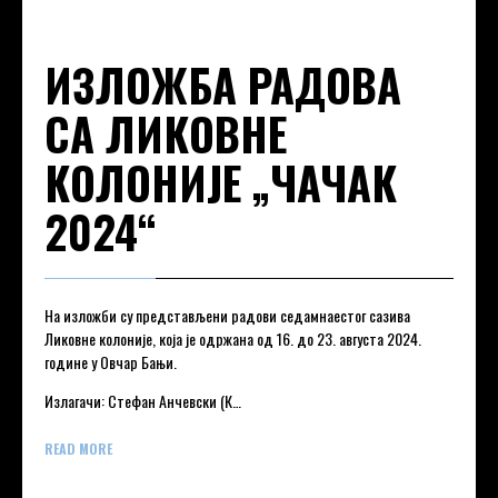
ИЗЛОЖБА РАДОВА
СА ЛИКОВНЕ
КОЛОНИЈЕ „ЧАЧАК
2024“
На изложби су представљени радови седамнаестог сазива
Ликовне колоније, која је одржана од 16. до 23. августа 2024.
године у Овчар Бањи.
Излагачи: Стефан Анчевски (К…
READ MORE