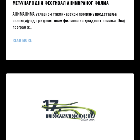
МЕЂУНАРОДНИ ФЕСТИВАЛ АНИМИРАНОГ ФИЛМА
АНИМАНИМА у главном такмичарском програму представља
селекцију од тридесет осам филмова из двадесет земаља. Овај
програм ж…
READ MORE