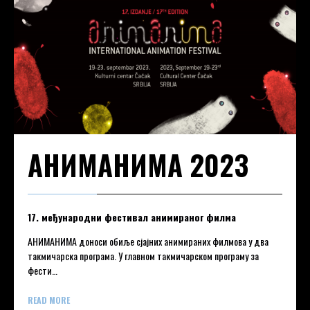
АНИМАНИМА 2023
17. међународни фестивал анимираног филма
АНИМАНИМА доноси обиље сјајних анимираних филмова у два
такмичарска програма. У главном такмичaрском програму за
фести…
READ MORE