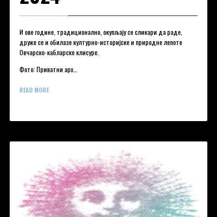
И ове године, традиционално, окупљају се сликари да раде,
друже се и обилазе културно-историјске и природне лепоте
Овчарско-кабларске клисуре.
Фото: Приватни арх…
READ MORE