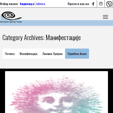



Избор писма:
ћирилица
|
latinica
Пратите нас на:
Category Archives: Mанифестације
Почетна
Mанифестације
Ликовни Програм
Пролећни Анале