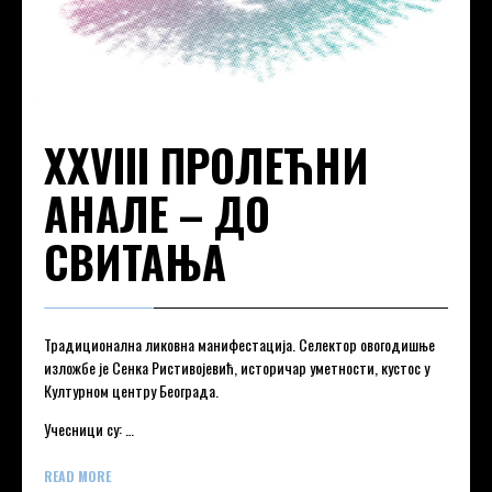
XXVIII ПРОЛЕЋНИ
АНАЛЕ – ДО
СВИТАЊА
Традиционална ликовна манифестација. Селектор овогодишње
изложбе је Сенка Ристивојевић, историчар уметности, кустос у
Културном центру Београда.
Учесници су: …
READ MORE