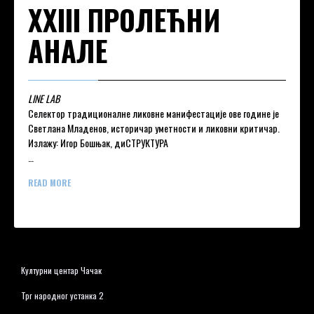
XXIII ПРОЛЕЋНИ
АНАЛЕ
LINE LAB
Селектор традиционалне ликовне манифестације ове године је
Светлана Младенов, историчар уметности и ликовни критичар.
Излажу: Игор Бошњак, диСТРУКТУРА
…
READ MORE
Културни центар Чачак
Трг народног устанка 2