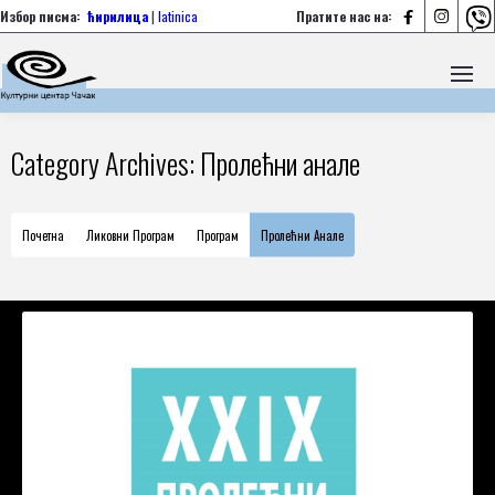



Избор писма:
ћирилица
|
latinica
Пратите нас на:
Category Archives: Пролећни анале
Почетна
Ликовни Програм
Програм
Пролећни Анале