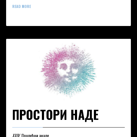
READ MORE
ПРОСТОРИ НАДЕ
XXIV
Пролећни анале