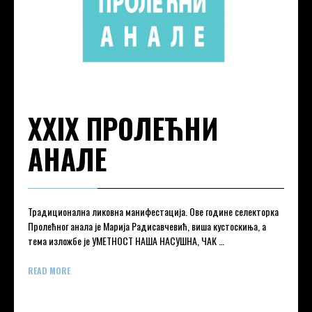
XXIX ПРОЛЕЋНИ
АНАЛЕ
Традиционална ликовна манифестација. Ове године селекторка
Пролећног анала је Марија Радисавчевић, виша кустоскиња, а
тема изложбе је УМЕТНОСТ НАША НАСУШНА, ЧАК …
READ MORE