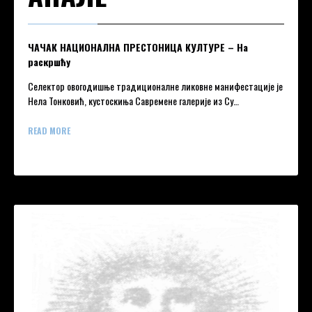
ЧАЧАК НАЦИОНАЛНА ПРЕСТОНИЦА КУЛТУРЕ – На
раскршћу
Селектор овогодишње традиционалне ликовне манифестације је
Нела Тонковић, кустоскиња Савремене галерије из Су…
READ MORE