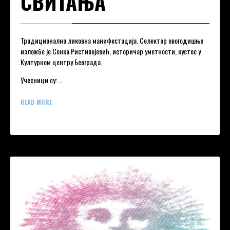
СВИТАЊА
Традиционална ликовна манифестација. Селектор овогодишње
изложбе је Сенка Ристивојевић, историчар уметности, кустос у
Културном центру Београда.
Учесници су: …
READ MORE