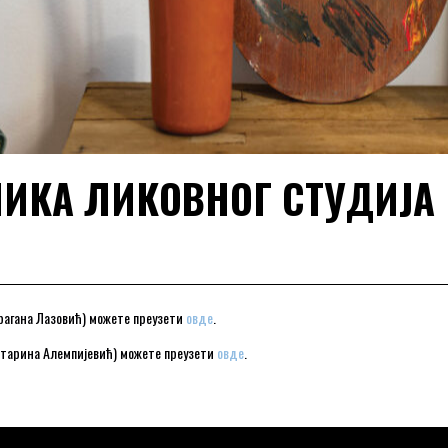
ИКА ЛИКОВНОГ СТУДИЈА (
рагана Лазовић) можете преузети
овде
.
атарина Алемпијевић) можете преузети
овде
.