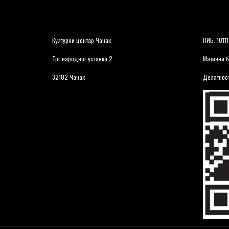
Културни центар Чачак
ПИБ: 1011
Трг народног устанка 2
Матични б
32102 Чачак
Делатност