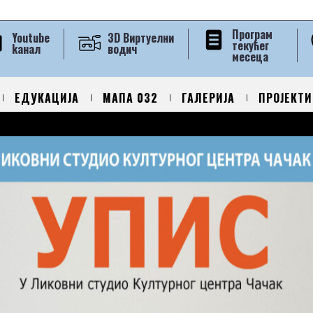
Програм
Youtube
3D Виртуелни
текућег
kанал
водич
месеца
ЕДУКАЦИЈА
МАПА 032
ГАЛЕРИЈА
ПРОЈЕКТИ