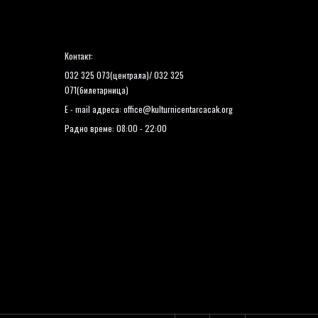
Контакт:
032 325 073(централа)/ 032 325
071(билетарница)
E - mail адреса:
office@kulturnicentarcacak.org
Радно време: 08:00 - 22:00