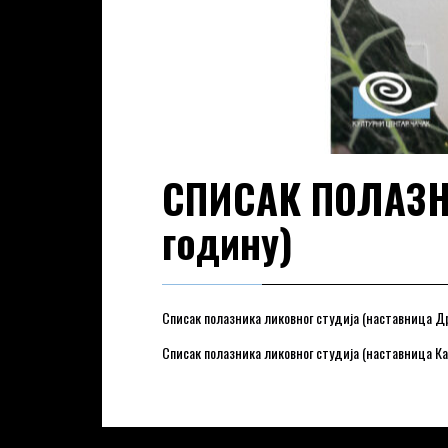
СПИСАК ПОЛАЗН
годину)
Списак полазника ликовног студија (наставница Д
Списак полазника ликовног студија (наставница К