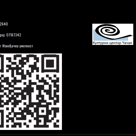
12640
рој: 07167342
: Извођачка уметност