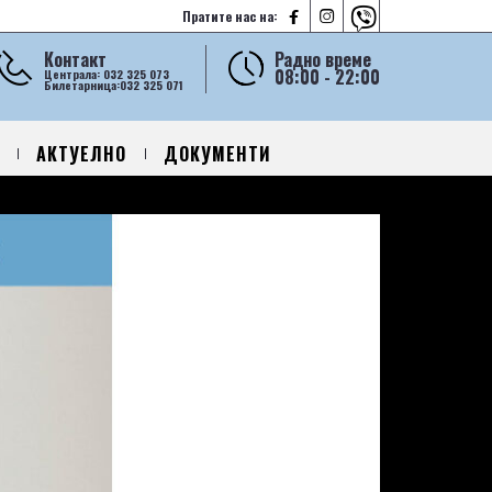



Пратите нас на:
Контакт
Радно време
08:00 - 22:00
Централа: 032 325 073
Билетарница:032 325 071
АКТУЕЛНО
ДОКУМЕНТИ