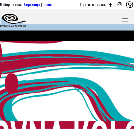



Избор писма:
ћирилица
|
latinica
Пратите нас на: