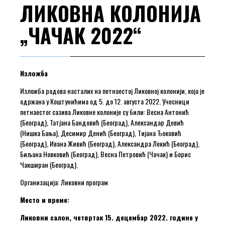
ЛИКОВНА КОЛОНИЈА
„ЧАЧАК 2022“
Изложба
Изложба радова насталих на петнаестој Ликовној колонији, која је
одржана у Коштунићима од 5. до 12. августа 2022. Учесници
петнаестог сазива Ликовне колоније су били: Весна Антонић
(Београд), Татјана Бандовић (Београд), Александар Девић
(Нишка Бања), Десимир Денић (Београд), Тијана Ђоковић
(Београд), Ивана Живић (Београд), Александра Лекић (Београд),
Биљана Новковић (Београд), Весна Петровић (Чачак) и Борис
Чакширан (Београд).
Организација: Ликовни програм
Место и време:
Ликовни салон, четвртак 15. децембар 2022. године у