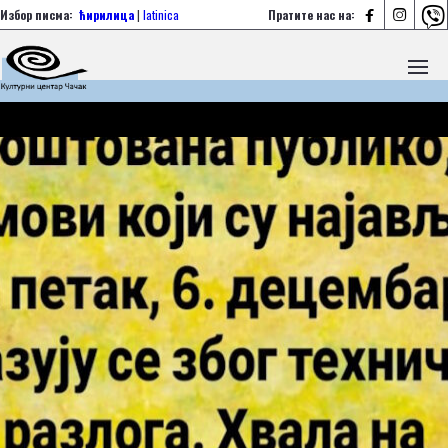



Избор писма:
ћирилица
|
latinica
Пратите нас на: