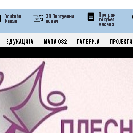
Програм
Youtube
3D Виртуелни
текућег
kанал
водич
месеца
ЕДУКАЦИЈА
МАПА 032
ГАЛЕРИЈА
ПРОЈЕКТИ