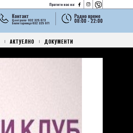



Пратите нас на:
Контакт
Радно време
08:00 - 22:00
Централа: 032 325 073
Билетарница:032 325 071
АКТУЕЛНО
ДОКУМЕНТИ