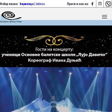



Избор писма:
ћирилица
|
latinica
Пратите нас на: