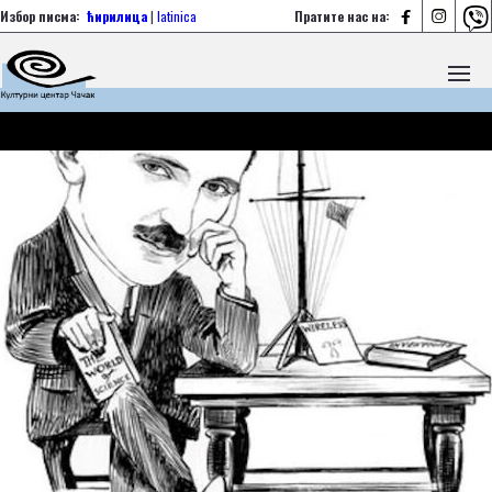



Избор писма:
ћирилица
|
latinica
Пратите нас на: