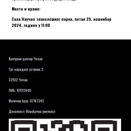
Место и време:
Сала Научно технолошког парка, петак 29. новембар
2024. године у 11:00
Културни центар Чачак
Трг народног устанка 2
32102 Чачак
ПИБ: 101112640
Матични број: 07167342
Делатност: Извођачка уметност