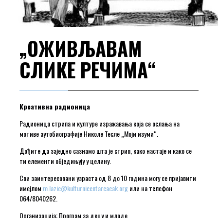
„ОЖИВЉАВАМ
СЛИКЕ РЕЧИМА“
Креативна радионица
Радионица стрипа и културе изражавања која се ослања на
мотиве аутобиографије Николе Тесле „Моји изуми“.
Дођите да заједно сазнамо шта је стрип, како настаје и како се
ти елементи обједињују у целину.
Сви заинтересовани узраста од 8 до 10 година могу се пријавити
имејлом
m.lazic@kulturnicentarcacak.org
или на телефон
064/8040262.
Организација: Програм за децу и младе