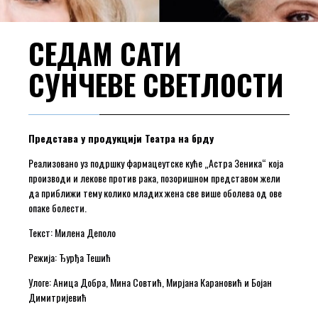
СЕДАМ САТИ
СУНЧЕВЕ СВЕТЛОСТИ
Представа
у продукцији Театра на брду
Реализовано уз подршку фармацеутске куће „Астра Зеника“ која
производи и лекове против рака, позоришном представом жели
да приближи тему колико младих жена све више оболева од ове
опаке болести.
Текст: Милена Деполo
Режија: Ђурђа Тешић
Улоге: Аница Добра, Мина Совтић, Мирјана Карановић и Бојан
Димитријевић