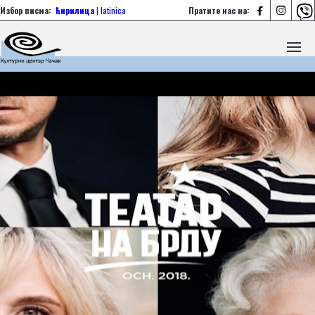



Избор писма:
ћирилица
|
latinica
Пратите нас на: