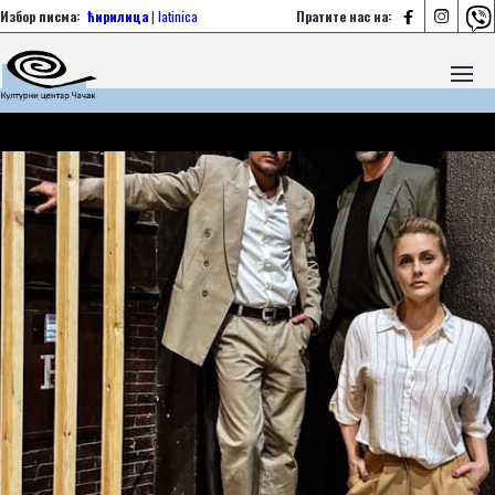



Избор писма:
ћирилица
|
latinica
Пратите нас на: