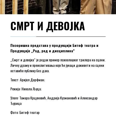
СМРТ И ДЕВОЈКА
Позоришна представа у продукцији Битеф театра и
Продукције „Рад, ред и дисциплина”
„Смрт и девојка“ је редак пример психолошког трилера на сцени.
Личну драму и преиспитивања које ће јунаци доживети на сцени
оставиће публику без даха.
Текст: Аријел Дорфман;
Режија: Никола Љуца;
Улоге: Тамара Крцуновић, Андрија Кузмановић и Александар
Ђурица
Фото: Битеф театар