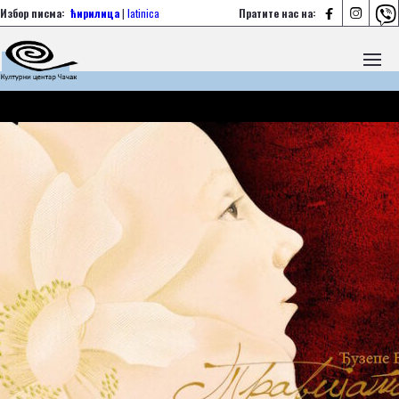



Избор писма:
ћирилица
|
latinica
Пратите нас на: