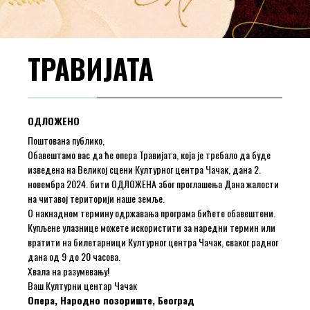
ТРАВИЈАТА
ОДЛОЖЕНО
Поштована публико,
Обавештамо вас да ће опера Травијата, која је требало да буде
изведена на Великој сцени Културног центра Чачак, дана 2.
новембра 2024. бити ОДЛОЖЕНА због проглашења Дана жалости
на читавој територији наше земље.
О накнадном термину одржавања програма бићете обавештени.
Купљене улазнице можете искористити за наредни термин или
вратити на билетарници Културног центра Чачак, сваког радног
дана од 9 до 20 часова.
Хвала на разумевању!
Ваш Културни центар Чачак
Опера, Народно позориште, Београд