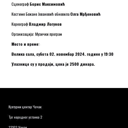
Сценограф
Борис Максимовић
Костиме Божане Јовановић обновила
Олга Мрђеновић
Кореограф
Владмир Логунов
Организација
:
Музички програм
Место и време:
Велика сала, субота 02. новембар 2024. године у 19:30
Улазнице су у продаји, цена је 2500 динара.
Културни центар Чачак
Трг народног устанка 2
32102 Чачак