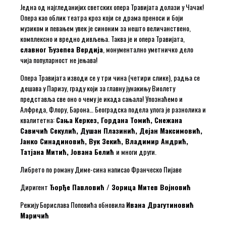
Једна од најгледанијих светских опера Травијата долази у Чачак!
Опера као облик театра кроз који се драма преноси и боји
музиком и певањем увек је синоним за нешто величанствено,
комплексно и вредно дивљења. Таква је и опера Травијата,
славног Ђузепеа Вердија
, монументално уметничко дело
чија популарност не јењава!
Опера Травијата изводи се у три чина (четири слике), радња се
дешава у Паризу, граду који за главну јунакињу Виолету
представља све оно о чему је икада сањала! Упознаћемо и
Алфреда, Флору, Барона… Београдска подела улога је разнолика и
квалитетна:
Сања Керкез, Гордана Томић, Снежана
Савичић Секулић, Душан Плазинић, Дејан Максимовић,
Јанко Синадиновић, Вук Зекић, Владимир Андрић,
Татјана Митић, Јована Белић
и многи други.
Либрето по роману Диме-сина написао Франческо Пијаве
Диригент
Ђорђе Павловић / Зорица Митев Војновић
Режију Борислава Поповића обновила
Ивана Драгутиновић
Маричић