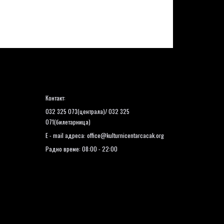
Контакт:
032 325 073(централа)/ 032 325
071(билетарница)
E - mail адреса:
office@kulturnicentarcacak.org
Радно време: 08:00 - 22:00