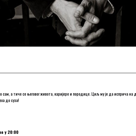
ао сам, а тиче се његовог живота, каријере и породице. Циљ му је да исприча на
ха до суза!
е у 20:00