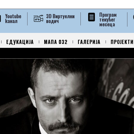
Програм
Youtube
3D Виртуелни
текућег
kанал
водич
месеца
ЕДУКАЦИЈА
МАПА 032
ГАЛЕРИЈА
ПРОЈЕКТИ