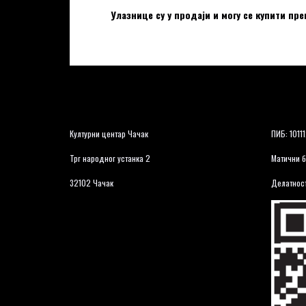
Улазнице су у продаји и могу се купити пре
Културни центар Чачак
ПИБ: 1011
Трг народног устанка 2
Матични б
32102 Чачак
Делатност