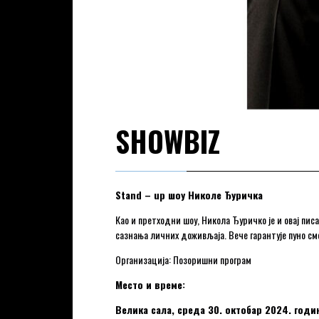
SHOWBIZ
Stand – up
шоу Николе Ђуричка
Као и претходни шоу, Никола Ђуричко је и овај пис
сазнања личних доживљаја. Вече гарантује пуно сме
Организација: Позоришни програм
Место и време:
Велика сала, среда 30. октобар 2024. годин