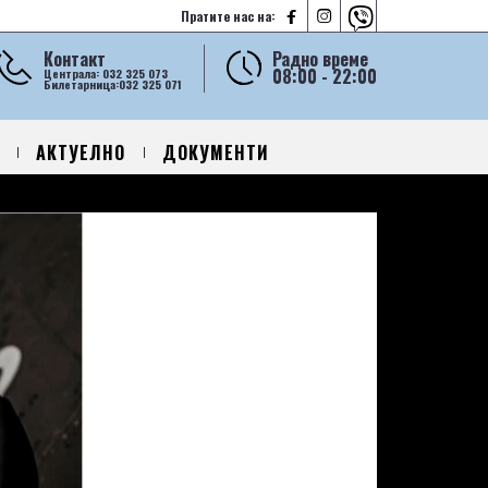



Пратите нас на:
Контакт
Радно време
08:00 - 22:00
Централа: 032 325 073
Билетарница:032 325 071
АКТУЕЛНО
ДОКУМЕНТИ