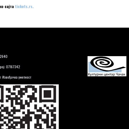
ко сајта
tickets.rs.
12640
рој: 07167342
: Извођачка уметност