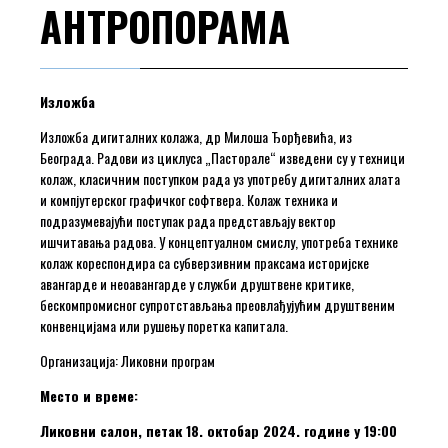
АНТРОПОРАМА
Изложба
Изложба дигиталних колажа, др Милоша Ђорђевића, из
Београда. Радови из циклуса „Пасторале“ изведени су у техници
колаж, класичним поступком рада уз употребу дигиталних алата
и компјутерског графичког софтвера. Колаж техника и
подразумевајући поступак рада представљају вектор
ишчитавања радова. У концептуалном смислу, употреба технике
колаж кореспондира са субверзивним праксама историјске
авангарде и неоавангарде у служби друштвене критике,
бескомпромисног супротстављања преовлађујућим друштвеним
конвенцијама или рушењу поретка капитала.
Организација: Ликовни програм
Место и време:
Ликовни салон, петак 18. октобар 2024. године у 19:00