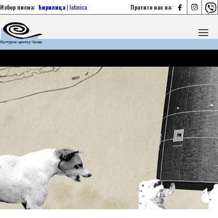



Избор писма:
ћирилица
|
latinica
Пратите нас на: