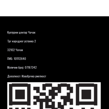
Културни центар Чачак
Трг народног устанка 2
32102 Чачак
ПИБ: 101112640
Матични број: 07167342
Делатност: Извођачка уметност