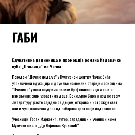
ГАБИ
Едукативна радионица и промоција романа
Издавачке
куће „Пчелица“ из Чачка
Поводом ”Дечије недеље” у Културном центру Чачак биће
уприличени едукација и дружење намењени старијим основцима.
”Пчелица” у свом опусу има велики број сликовница и књига
намењених свим узрастима деце. Брижљиво бира и издаје своју
литературу, расте заједно са децом, открива и истражује свет,
али и чува класична дела од заборава кроз своје издаваштво.
Учесници: Горан Марковић, аутор, сарадници и ученици ниже
Музичке школе „Др Војислав Вучковић“.