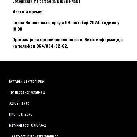
Организација: Програм за децу и младе
Место и време:
Сцена Велике сале, среда 09. октобар 2024. године у
10:00
Програм је за организоване посете. Више информација
на телефон 064/804-02-62.
Културни центар Чачак
Трг народног устанка 2
32102 Чачак
ПИБ: 101112640
Матични број: 07167342
Делатност: Извођачка уметност