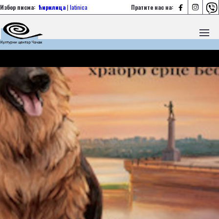



Избор писма:
ћирилица
|
latinica
Пратите нас на: