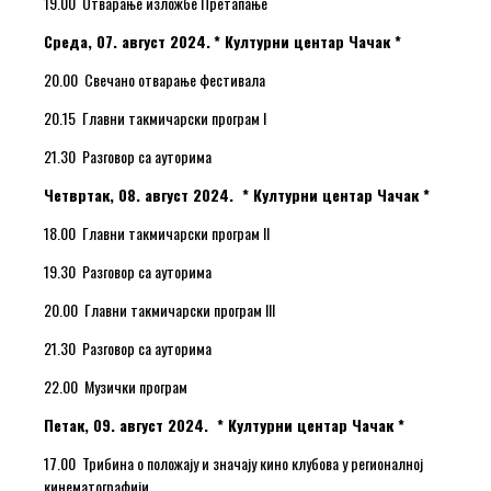
19.00 Отварање изложбе Претапање
Среда, 07. август 2024.
* Културни центар Чачак *
20.00 Свечано отварање фестивала
20.15 Главни такмичарски програм I
21.30 Разговор са ауторима
Четвртак, 08. август 2024. * Културни центар Чачак *
18.00 Главни такмичарски програм II
19.30 Разговор са ауторима
20.00 Главни такмичарски програм III
21.30 Разговор са ауторима
22.00 Музички програм
Петак, 09. август 2024. * Културни центар Чачак *
17.00 Трибина о положају и значају кино клубова у регионалној
кинематографији