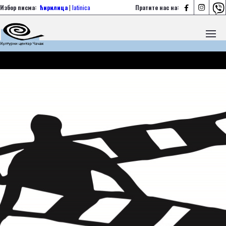



Избор писма:
ћирилица
|
latinica
Пратите нас на: