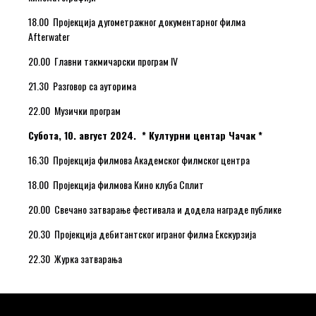
18.00 Пројекција дугометражног документарног филма
Afterwater
20.00 Главни такмичарски програм IV
21.30 Разговор са ауторима
22.00 Музички програм
Субота, 10. август 2024. * Културни центар Чачак *
16.30 Пројекција филмова Академског филмског центра
18.00 Пројекција филмова Кино клуба Сплит
20.00 Свечано затварање фестивала и додела награде публике
20.30 Пројекција дебитантског играног филма Екскурзија
22.30 Журка затварања