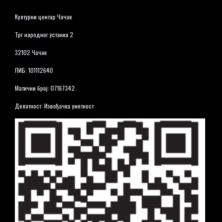
Културни центар Чачак
Трг народног устанка 2
32102 Чачак
ПИБ: 101112640
Матични број: 07167342
Делатност: Извођачка уметност