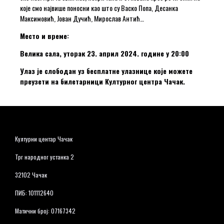
које смо највише поносни као што су Васко Попа, Десанка
Максимовић, Јован Дучић, Мирослав Антић…
Место и време:
Велика сала, уторак 23. април 2024. године у 20:00
Улаз је слободан уз бесплатне улазнице које можете
преузети на билетарници Културног центра Чачак.
Културни центар Чачак
Трг народног устанка 2
32102 Чачак
ПИБ: 101112640
Матични број: 07167342