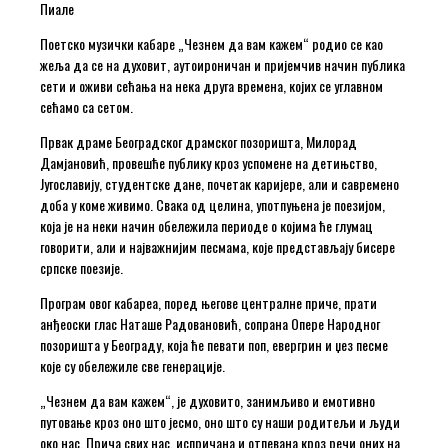
Пиале
Поетско музички кабаре „Чезнем да вам кажем“ родио се као
жеља да се на духовит, аутоироничан и пријемчив начин публика
сети и оживи сећања на нека друга времена, којих се углавном
сећамо са сетом.
Првак драме Београдског драмског позоришта, Милорад
Дамјановић, провешће публику кроз успомене на детињство,
Југославију, студентске дане, почетак каријере, али и савремено
доба у коме живимо. Свака од целина, употпуњена је поезијом,
која је на неки начин обележила периоде о којима ће глумац
говорити, али и најважнијим песмама, које представљају бисере
српске поезије.
Програм овог кабареа, поред његове централне приче, прати
анђеоски глас Наташе Радовановић, сопрана Опере Народног
позоришта у Београду, која ће певати поп, евергрин и џез песме
које су обележиле све генерације.
„Чезнем да вам кажем“, је духовито, занимљиво и емотивно
путовање кроз оно што јесмо, оно што су наши родитељи и људи
око нас. Прича свих нас, испричана и отпевана кроз речи оних на