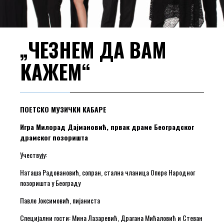
„ЧЕЗНЕМ ДА ВАМ
КАЖЕМ“
ПОЕТСКО МУЗИЧКИ КАБАРЕ
Игра Милорад Дајмановић, првак драме Београдског
драмског позоришта
Учествују:
Наташа Радовановић, сопран, стална чланица Опере Народног
позоришта у Београду
Павле Јоксимовић, пијаниста
Специјални гости: Мина Лазаревић, Драгана Мићаловић и Стеван