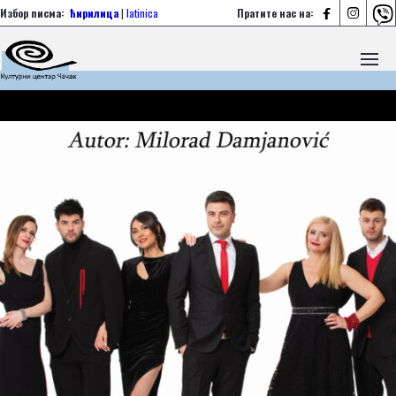



Избор писма:
ћирилица
|
latinica
Пратите нас на: