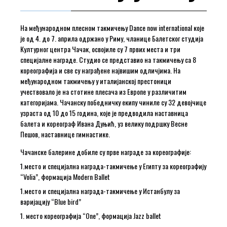
На међународном плесном такмичењу Dance now international које
је од 4. до 7. априла одржано у Риму, чланице Балетског студија
Културног центра Чачак, освојиле су 7 првих места и три
специјалне награде. Студио се представио на такмичењу са 8
кореографија и све су награђене највишим одличјима. На
међународном такмичењу у италијанској престоници
учествовало је на стотине плесача из Европе у различитим
категоријама. Чачанску победничку екипу чинилe су 32 девојчице
узраста од 10 до 15 година, које је предводила наставница
балета и кореограф Ивана Дуњић, уз велику подршку Весне
Пешов, наставнице гимнастике.
Чачанске балерине добиле су прве награде за кореографије:
1.место и специјална награда-такмичење у Египту за кореографију
“Volia”, формација Modern Ballet
1.место и специјална награда-такмичење у Истанбулу за
варијацију “Blue bird”
1. место кореографија “Оne”, формација Јаzz ballet