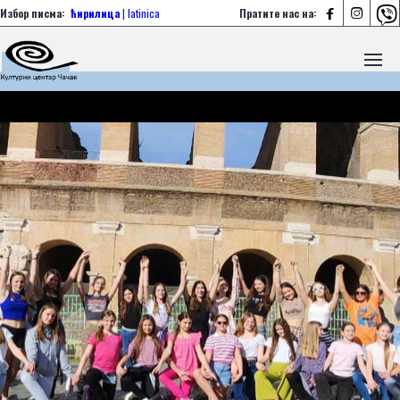



Избор писма:
ћирилица
|
latinica
Пратите нас на: