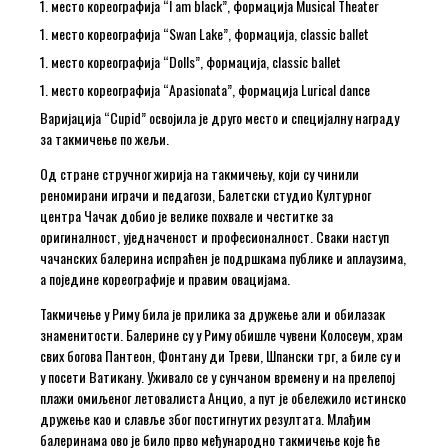
1. место кореографија “I am black”, формација Musical Theater
1. место кореографија “Swan Lake”, формација, classic ballet
1. место кореографија “Dolls”, формација, classic ballet
1. место кореографија “Аpasionata”, формација Lurical dance
Варијација “Cupid” освојила је друго место и специјалну награду
за такмичење по жељи.
Од стране стручног жирија на такмичењу, који су чинили
реномирани играчи и педагози, Балетски студио Културног
центра Чачак добио је велике похвале и честитке за
оригиналност, уједначеност и професионалност. Сваки наступ
чачанских балерина испраћен је подршкама публике и аплаузима,
а поједине кореографије и правим овацијама.
Такмичење у Риму била је прилика за дружење али и обилазак
знаменитости. Балерине су у Риму обишле чувени Колосеум, храм
свих богова Пантеон, Фонтану ди Треви, Шпански трг, а биле су и
у посети Ватикану. Уживало се у сунчаном времену и на прелепој
плажи омиљеног летовалиста Анцио, а пут је обележило истинско
дружење као и славље због постигнутих резултата. Млађим
балеринама ово је било прво међународно такмичење које ће