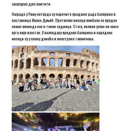
засигурно дуго памтити.
Награде у Риму потврда су нарочито преданог рада балерина и
наставнице Иване Дуњић. Протеклих месеци вежбало се вредно
сваког викенда као и током седмице. Стога, велики успех ни овога
пута није изостао. У календару вредних балерина и наредних
месеци су у плану домаћа и инострана такмичења.