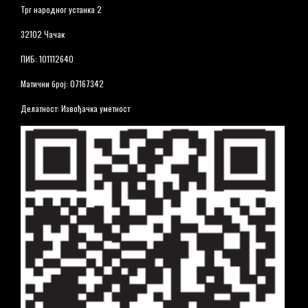
Трг народног устанка 2
32102 Чачак
ПИБ: 101112640
Матични број: 07167342
Делатност: Извођачка уметност