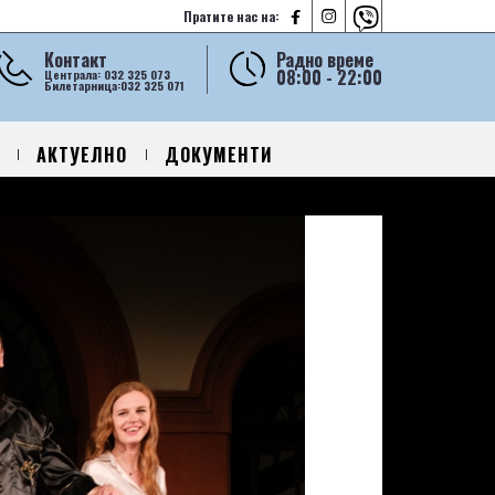



Пратите нас на:
Контакт
Радно време
08:00 - 22:00
Централа: 032 325 073
Билетарница:032 325 071
АКТУЕЛНО
ДОКУМЕНТИ