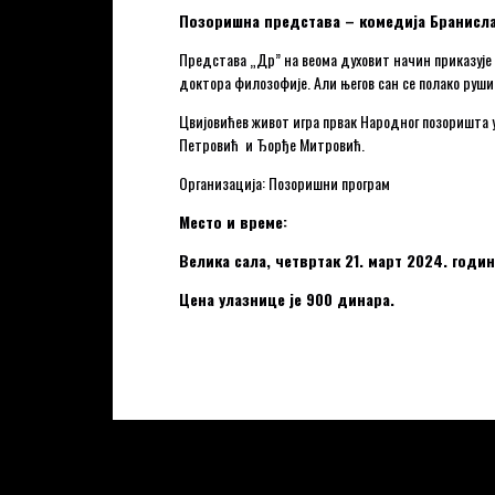
Позоришна представа
– комедија Бранисл
Представа „Др” на веома духовит начин приказује п
доктора филозофије. Али његов сан се полако руши
Цвијовићев живот игра првак Народног позоришта 
Петровић и Ђорђе Митровић.
Организација: Позоришни програм
Место и време:
Велика сала, четвртак 21. март 2024. годин
Цена улазнице је 900 динара.