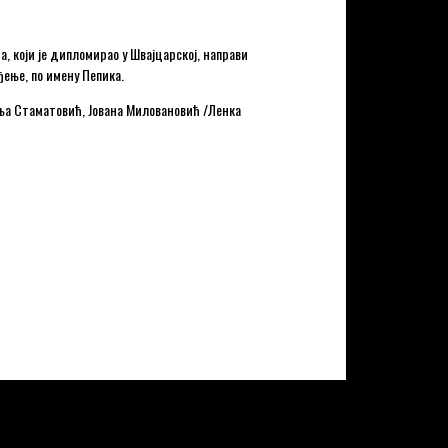
а, који је дипломирао у Швајцарској, направи
ђење, по имену Пепика.
ања Стаматовић, Јована Миловановић /Ленка