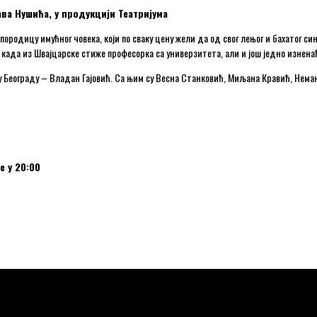
ава Нушића
, у продукцији Театријума
ородицу имућног човека, који по сваку цену жели да од свог лењог и бахатог син
 када из Швајцарске стиже професорка са универзитета, али и још једно изнена
у Београду – Владан Гајовић. Са њим су Весна Станковић, Миљана Кравић, Нем
е у 20:00