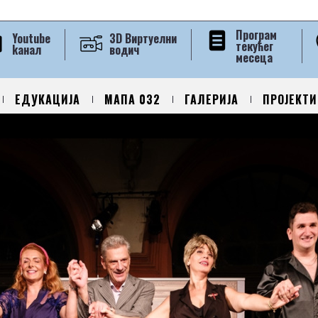
Програм
Youtube
3D Виртуелни
текућег
kанал
водич
месеца
ЕДУКАЦИЈА
МАПА 032
ГАЛЕРИЈА
ПРОЈЕКТИ