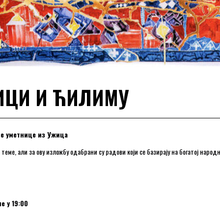
ИЦИ И ЋИЛИМУ
е уметнице из Ужица
еме, али за ову изложбу одабрани су радови који се базирају на богатој народ
е у 19:00