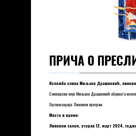
ПРИЧА О ПРЕСЛ
Изложба слика Миљане Драшковић, ликовн
Сликарски опус Миљане Драшковић обухвата многе т
Организација: Ликовни програм
Место и време:
Ликовни салон, уторак 12. март 2024. годин