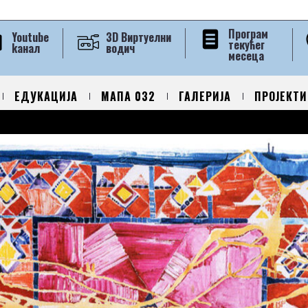
Програм
Youtube
3D Виртуелни
текућег
kанал
водич
месеца
ЕДУКАЦИЈА
МАПА 032
ГАЛЕРИЈА
ПРОЈЕКТИ