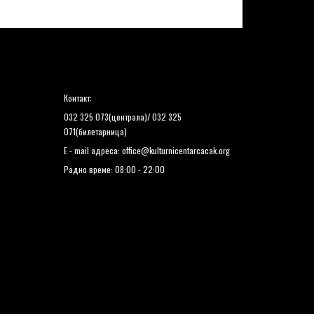
Контакт:
032 325 073(централа)/ 032 325
071(билетарница)
E - mail адреса:
office@kulturnicentarcacak.org
Радно време: 08:00 - 22:00