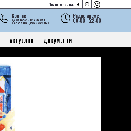



Пратите нас на:
Контакт
Радно време
08:00 - 22:00
Централа: 032 325 073
Билетарница:032 325 071
АКТУЕЛНО
ДОКУМЕНТИ