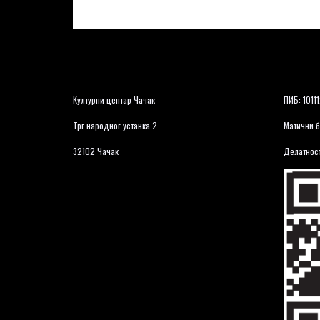
Културни центар Чачак
ПИБ: 1011
Трг народног устанка 2
Матични б
32102 Чачак
Делатност