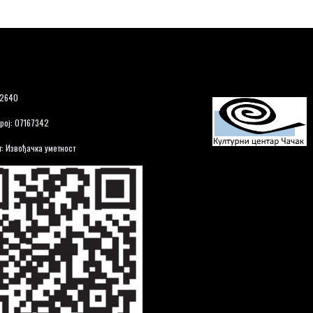
12640
рој: 07167342
: Извођачка уметност